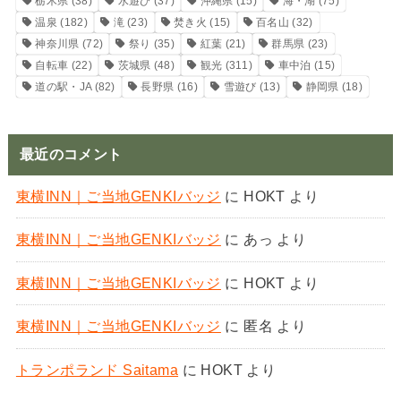
栃木県
(38)
水遊び
(37)
沖縄県
(15)
海・湖
(75)
温泉
(182)
滝
(23)
焚き火
(15)
百名山
(32)
神奈川県
(72)
祭り
(35)
紅葉
(21)
群馬県
(23)
自転車
(22)
茨城県
(48)
観光
(311)
車中泊
(15)
道の駅・JA
(82)
長野県
(16)
雪遊び
(13)
静岡県
(18)
最近のコメント
東横INN｜ご当地GENKIバッジ
に
HOKT
より
東横INN｜ご当地GENKIバッジ
に
あっ
より
東横INN｜ご当地GENKIバッジ
に
HOKT
より
東横INN｜ご当地GENKIバッジ
に
匿名
より
トランポランド Saitama
に
HOKT
より