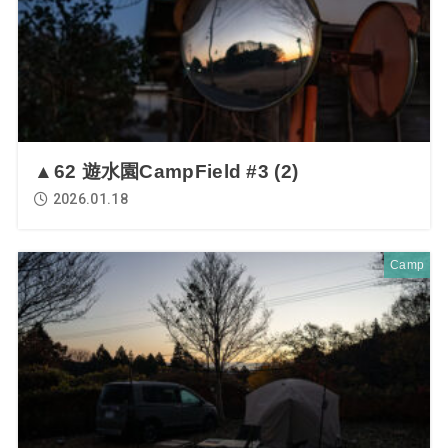
▲62 遊水園CampField #3 (2)
2026.01.18
Camp