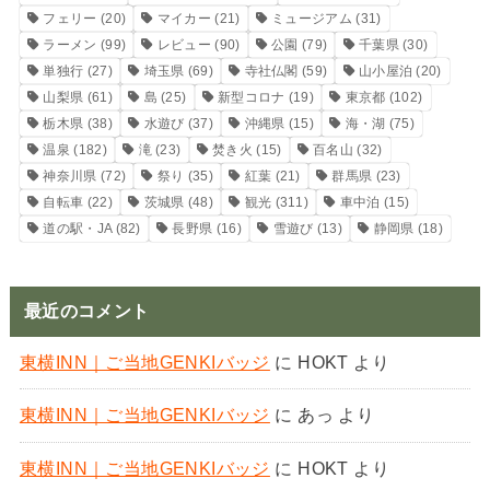
フェリー
(20)
マイカー
(21)
ミュージアム
(31)
ラーメン
(99)
レビュー
(90)
公園
(79)
千葉県
(30)
単独行
(27)
埼玉県
(69)
寺社仏閣
(59)
山小屋泊
(20)
山梨県
(61)
島
(25)
新型コロナ
(19)
東京都
(102)
栃木県
(38)
水遊び
(37)
沖縄県
(15)
海・湖
(75)
温泉
(182)
滝
(23)
焚き火
(15)
百名山
(32)
神奈川県
(72)
祭り
(35)
紅葉
(21)
群馬県
(23)
自転車
(22)
茨城県
(48)
観光
(311)
車中泊
(15)
道の駅・JA
(82)
長野県
(16)
雪遊び
(13)
静岡県
(18)
最近のコメント
東横INN｜ご当地GENKIバッジ
に
HOKT
より
東横INN｜ご当地GENKIバッジ
に
あっ
より
東横INN｜ご当地GENKIバッジ
に
HOKT
より