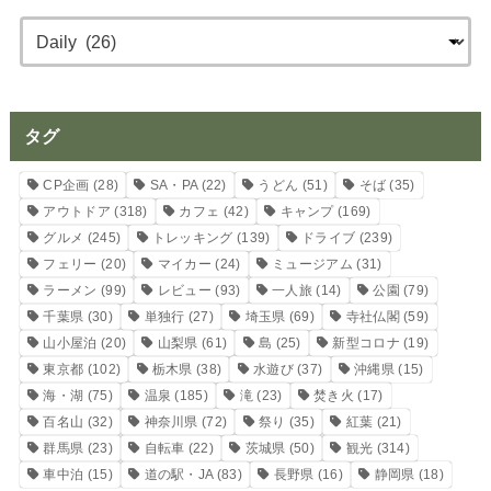
タグ
CP企画
(28)
SA・PA
(22)
うどん
(51)
そば
(35)
アウトドア
(318)
カフェ
(42)
キャンプ
(169)
グルメ
(245)
トレッキング
(139)
ドライブ
(239)
フェリー
(20)
マイカー
(24)
ミュージアム
(31)
ラーメン
(99)
レビュー
(93)
一人旅
(14)
公園
(79)
千葉県
(30)
単独行
(27)
埼玉県
(69)
寺社仏閣
(59)
山小屋泊
(20)
山梨県
(61)
島
(25)
新型コロナ
(19)
東京都
(102)
栃木県
(38)
水遊び
(37)
沖縄県
(15)
海・湖
(75)
温泉
(185)
滝
(23)
焚き火
(17)
百名山
(32)
神奈川県
(72)
祭り
(35)
紅葉
(21)
群馬県
(23)
自転車
(22)
茨城県
(50)
観光
(314)
車中泊
(15)
道の駅・JA
(83)
長野県
(16)
静岡県
(18)