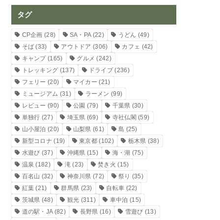
タグ
CP企画
(28)
SA・PA
(22)
うどん
(49)
そば
(33)
アウトドア
(306)
カフェ
(42)
キャンプ
(165)
グルメ
(242)
トレッキング
(137)
ドライブ
(236)
フェリー
(20)
マイカー
(21)
ミュージアム
(31)
ラーメン
(99)
レビュー
(90)
公園
(79)
千葉県
(30)
単独行
(27)
埼玉県
(69)
寺社仏閣
(59)
山小屋泊
(20)
山梨県
(61)
島
(25)
新型コロナ
(19)
東京都
(102)
栃木県
(38)
水遊び
(37)
沖縄県
(15)
海・湖
(75)
温泉
(182)
滝
(23)
焚き火
(15)
百名山
(32)
神奈川県
(72)
祭り
(35)
紅葉
(21)
群馬県
(23)
自転車
(22)
茨城県
(48)
観光
(311)
車中泊
(15)
道の駅・JA
(82)
長野県
(16)
雪遊び
(13)