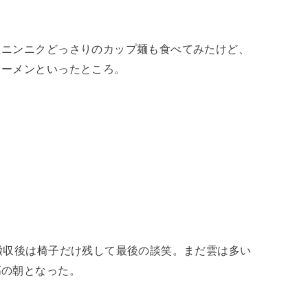
たニンニクどっさりのカップ麺も食べてみたけど、
ラーメンといったところ。
撤収後は椅子だけ残して最後の談笑。まだ雲は多い
高の朝となった。