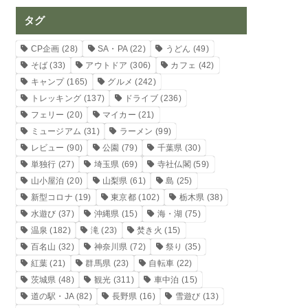
タグ
CP企画
(28)
SA・PA
(22)
うどん
(49)
そば
(33)
アウトドア
(306)
カフェ
(42)
キャンプ
(165)
グルメ
(242)
トレッキング
(137)
ドライブ
(236)
フェリー
(20)
マイカー
(21)
ミュージアム
(31)
ラーメン
(99)
レビュー
(90)
公園
(79)
千葉県
(30)
単独行
(27)
埼玉県
(69)
寺社仏閣
(59)
山小屋泊
(20)
山梨県
(61)
島
(25)
新型コロナ
(19)
東京都
(102)
栃木県
(38)
水遊び
(37)
沖縄県
(15)
海・湖
(75)
温泉
(182)
滝
(23)
焚き火
(15)
百名山
(32)
神奈川県
(72)
祭り
(35)
紅葉
(21)
群馬県
(23)
自転車
(22)
茨城県
(48)
観光
(311)
車中泊
(15)
道の駅・JA
(82)
長野県
(16)
雪遊び
(13)