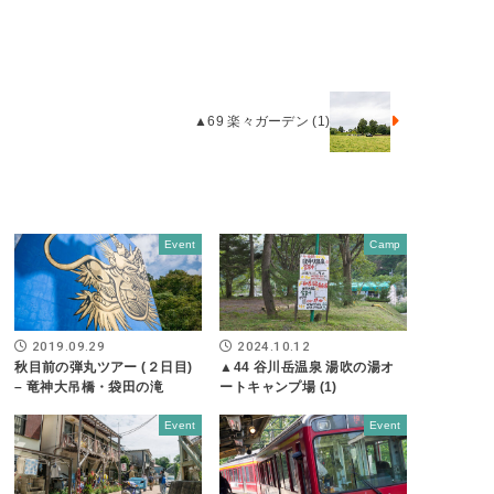
▲69 楽々ガーデン (1)
Event
Camp
2019.09.29
2024.10.12
秋目前の弾丸ツアー (２日目)
▲44 谷川岳温泉 湯吹の湯オ
– 竜神大吊橋・袋田の滝
ートキャンプ場 (1)
Event
Event