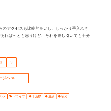
らのアクセスも比較的良いし、しっかり手入れさ
があれば⋯とも思うけど、それを差し引いても十分
2
3
ージへ ≫
ルメ
ドライブ
千葉県
温泉
観光