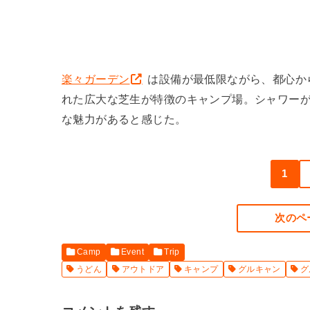
楽々ガーデン
は設備が最低限ながら、都心か
れた広大な芝生が特徴のキャンプ場。シャワー
な魅力があると感じた。
1
次のペ
Camp
Event
Trip
うどん
アウトドア
キャンプ
グルキャン
グ