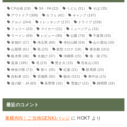
CP企画
(28)
SA・PA
(22)
うどん
(51)
そば
(35)
アウトドア
(308)
カフェ
(42)
キャンプ
(167)
グルメ
(244)
トレッキング
(137)
ドライブ
(238)
フェリー
(20)
マイカー
(21)
ミュージアム
(31)
ラーメン
(99)
レビュー
(90)
公園
(79)
千葉県
(30)
単独行
(27)
埼玉県
(69)
寺社仏閣
(59)
山小屋泊
(20)
山梨県
(61)
島
(25)
新型コロナ
(19)
東京都
(102)
栃木県
(38)
水遊び
(37)
沖縄県
(15)
海・湖
(75)
温泉
(185)
滝
(23)
焚き火
(15)
百名山
(32)
神奈川県
(72)
祭り
(35)
紅葉
(21)
群馬県
(23)
自転車
(22)
茨城県
(50)
観光
(313)
車中泊
(15)
道の駅・JA
(83)
長野県
(16)
雪遊び
(13)
静岡県
(18)
最近のコメント
東横INN｜ご当地GENKIバッジ
に
HOKT
より