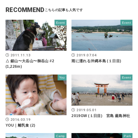
RECOMMEND
Event
Event
2011.11.13
2019.07.04
△ 鋸山〜大岳山〜御岳山 #2
雨に濡れる沖縄本島 (１日目)
(1,226m)
You
Event
2019.05.01
2019GW (１日目) 宮島 厳島神社
2016.03.19
YOU｜離乳食 (2)
Camp
Park