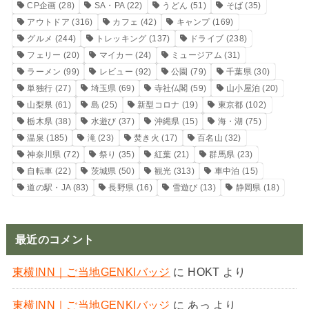
CP企画
(28)
SA・PA
(22)
うどん
(51)
そば
(35)
アウトドア
(316)
カフェ
(42)
キャンプ
(169)
グルメ
(244)
トレッキング
(137)
ドライブ
(238)
フェリー
(20)
マイカー
(24)
ミュージアム
(31)
ラーメン
(99)
レビュー
(92)
公園
(79)
千葉県
(30)
単独行
(27)
埼玉県
(69)
寺社仏閣
(59)
山小屋泊
(20)
山梨県
(61)
島
(25)
新型コロナ
(19)
東京都
(102)
栃木県
(38)
水遊び
(37)
沖縄県
(15)
海・湖
(75)
温泉
(185)
滝
(23)
焚き火
(17)
百名山
(32)
神奈川県
(72)
祭り
(35)
紅葉
(21)
群馬県
(23)
自転車
(22)
茨城県
(50)
観光
(313)
車中泊
(15)
道の駅・JA
(83)
長野県
(16)
雪遊び
(13)
静岡県
(18)
最近のコメント
東横INN｜ご当地GENKIバッジ
に
HOKT
より
東横INN｜ご当地GENKIバッジ
に
あっ
より