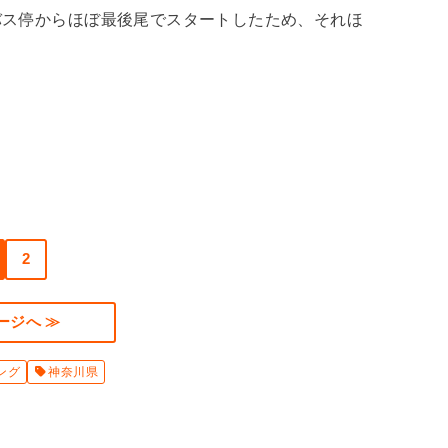
バス停からほぼ最後尾でスタートしたため、それほ
2
ージへ ≫
ング
神奈川県