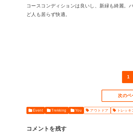
コースコンディションは良いし、新緑も綺麗。
ど人も居らず快適。
1
次のペ
Event
Trekking
You
アウトドア
トレッキ
コメントを残す