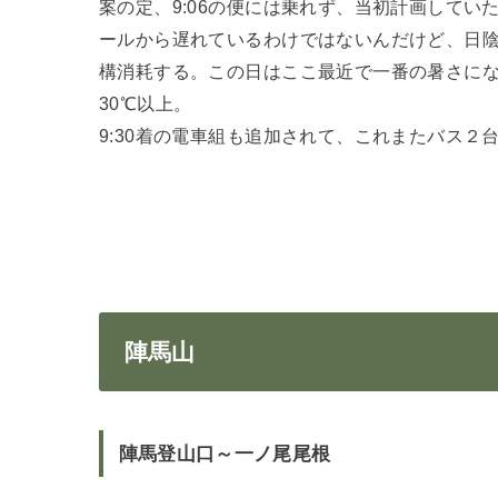
案の定、9:06の便には乗れず、当初計画してい
ールから遅れているわけではないんだけど、日陰
構消耗する。この日はここ最近で一番の暑さに
30℃以上。
9:30着の電車組も追加されて、これまたバス２
陣馬山
陣馬登山口～一ノ尾尾根