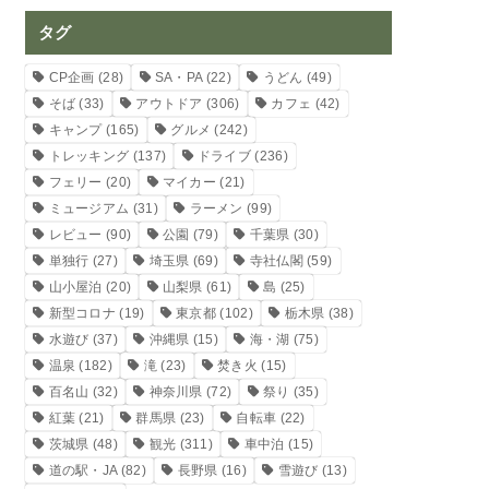
タグ
CP企画
(28)
SA・PA
(22)
うどん
(49)
そば
(33)
アウトドア
(306)
カフェ
(42)
キャンプ
(165)
グルメ
(242)
トレッキング
(137)
ドライブ
(236)
フェリー
(20)
マイカー
(21)
ミュージアム
(31)
ラーメン
(99)
レビュー
(90)
公園
(79)
千葉県
(30)
単独行
(27)
埼玉県
(69)
寺社仏閣
(59)
山小屋泊
(20)
山梨県
(61)
島
(25)
新型コロナ
(19)
東京都
(102)
栃木県
(38)
水遊び
(37)
沖縄県
(15)
海・湖
(75)
温泉
(182)
滝
(23)
焚き火
(15)
百名山
(32)
神奈川県
(72)
祭り
(35)
紅葉
(21)
群馬県
(23)
自転車
(22)
茨城県
(48)
観光
(311)
車中泊
(15)
道の駅・JA
(82)
長野県
(16)
雪遊び
(13)