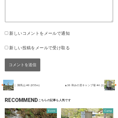
新しいコメントをメールで通知
新しい投稿をメールで受け取る
△ 陣馬山 #8 (855m)
▲36 和みの里キャンプ場 #4 (1)
RECOMMEND
Event
Camp