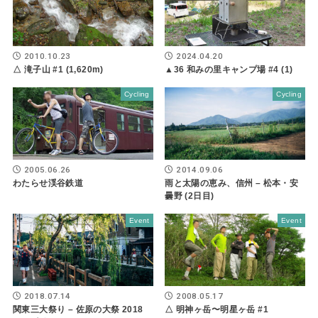
2010.10.23
2024.04.20
△ 滝子山 #1 (1,620m)
▲36 和みの里キャンプ場 #4 (1)
Cycling
Cycling
2005.06.26
2014.09.06
わたらせ渓谷鉄道
雨と太陽の恵み、信州 – 松本・安
曇野 (2日目)
Event
Event
2018.07.14
2008.05.17
関東三大祭り – 佐原の大祭 2018
△ 明神ヶ岳〜明星ヶ岳 #1