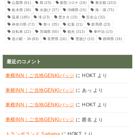
山梨県
(61)
島
(25)
新型コロナ
(19)
東京都
(102)
栃木県
(38)
水遊び
(37)
沖縄県
(15)
海・湖
(75)
温泉
(185)
滝
(23)
焚き火
(15)
百名山
(32)
神奈川県
(72)
祭り
(35)
紅葉
(21)
群馬県
(23)
自転車
(22)
茨城県
(50)
観光
(313)
車中泊
(15)
道の駅・JA
(83)
長野県
(16)
雪遊び
(13)
静岡県
(18)
最近のコメント
東横INN｜ご当地GENKIバッジ
に
HOKT
より
東横INN｜ご当地GENKIバッジ
に
あっ
より
東横INN｜ご当地GENKIバッジ
に
HOKT
より
東横INN｜ご当地GENKIバッジ
に
匿名
より
トランポランド Saitama
に
HOKT
より