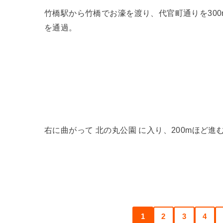
竹橋駅から竹橋でお濠を渡り、代官町通りを300
を通過。
右に曲がって 北の丸公園 に入り、200mほど
1
2
3
4