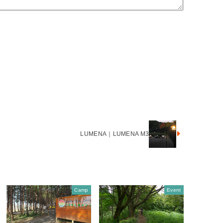
LUMENA｜LUMENA M3
Camp
Event