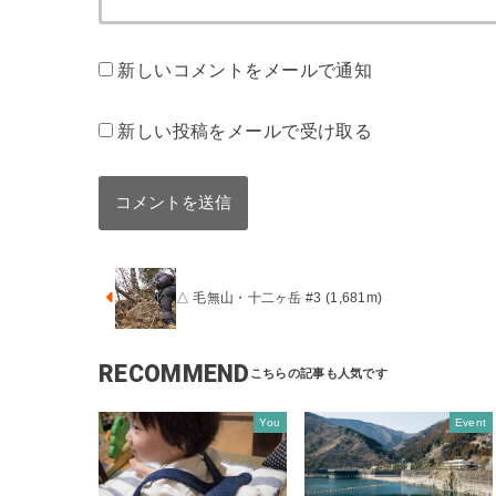
新しいコメントをメールで通知
新しい投稿をメールで受け取る
△ 毛無山・十二ヶ岳 #3 (1,681m)
RECOMMEND
You
Event