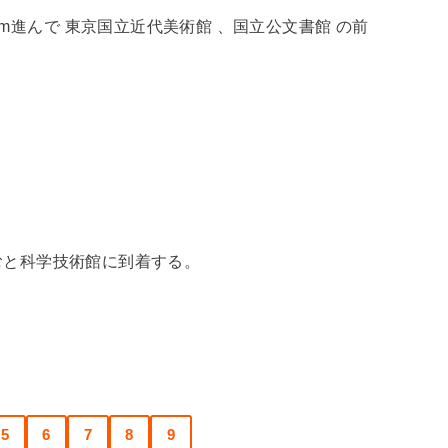
m進んで 東京国立近代美術館 、国立公文書館 の前
進むと科学技術館に到着する。
5
6
7
8
9