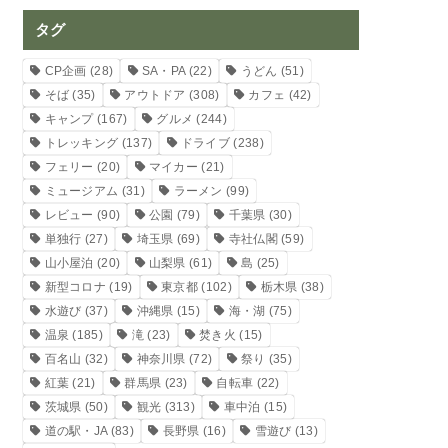
タグ
CP企画
(28)
SA・PA
(22)
うどん
(51)
そば
(35)
アウトドア
(308)
カフェ
(42)
キャンプ
(167)
グルメ
(244)
トレッキング
(137)
ドライブ
(238)
フェリー
(20)
マイカー
(21)
ミュージアム
(31)
ラーメン
(99)
レビュー
(90)
公園
(79)
千葉県
(30)
単独行
(27)
埼玉県
(69)
寺社仏閣
(59)
山小屋泊
(20)
山梨県
(61)
島
(25)
新型コロナ
(19)
東京都
(102)
栃木県
(38)
水遊び
(37)
沖縄県
(15)
海・湖
(75)
温泉
(185)
滝
(23)
焚き火
(15)
百名山
(32)
神奈川県
(72)
祭り
(35)
紅葉
(21)
群馬県
(23)
自転車
(22)
茨城県
(50)
観光
(313)
車中泊
(15)
道の駅・JA
(83)
長野県
(16)
雪遊び
(13)