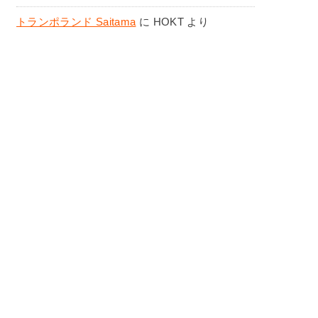
トランポランド Saitama
に
HOKT
より