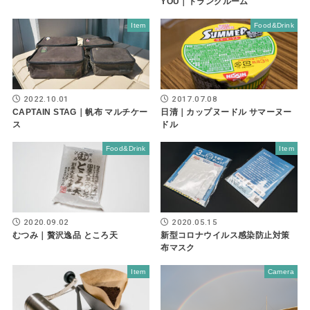
YOU｜トランクルーム
Item
Food&Drink
2022.10.01
2017.07.08
CAPTAIN STAG｜帆布 マルチケー
日清｜カップヌードル サマーヌー
ス
ドル
Food&Drink
Item
2020.09.02
2020.05.15
むつみ｜贅沢逸品 ところ天
新型コロナウイルス感染防止対策
布マスク
Item
Camera