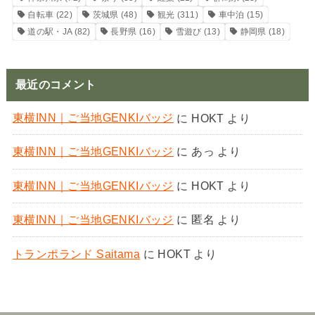
自転車
(22)
茨城県
(48)
観光
(311)
車中泊
(15)
道の駅・JA
(82)
長野県
(16)
雪遊び
(13)
静岡県
(18)
最近のコメント
東横INN｜ご当地GENKIバッジ
に
HOKT
より
東横INN｜ご当地GENKIバッジ
に
あっ
より
東横INN｜ご当地GENKIバッジ
に
HOKT
より
東横INN｜ご当地GENKIバッジ
に
匿名
より
トランポランド Saitama
に
HOKT
より