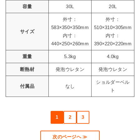
容量
30L
20L
外寸：
外寸：
583×350×350mm
510×310×305mm
サイズ
内寸：
内寸：
440×250×260mm
390×220×220mm
重量
5.3kg
4.0kg
断熱材
発泡ウレタン
発泡ウレタン
ショルダーベル
付属品
なし
ト
1
2
3
次のページへ ≫