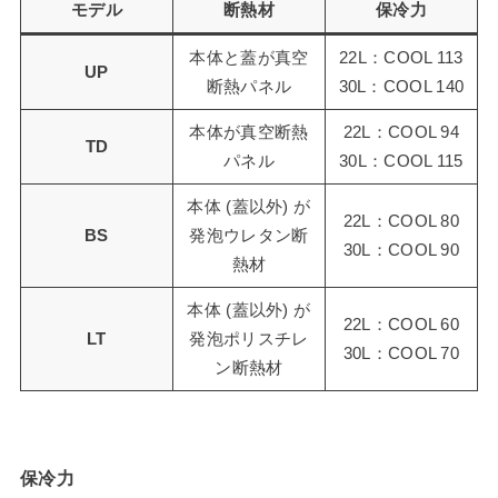
モデル
断熱材
保冷力
本体と蓋が真空
22L：COOL 113
UP
断熱パネル
30L：COOL 140
本体が真空断熱
22L：COOL 94
TD
パネル
30L：COOL 115
本体 (蓋以外) が
22L：COOL 80
BS
発泡ウレタン断
30L：COOL 90
熱材
本体 (蓋以外) が
22L：COOL 60
LT
発泡ポリスチレ
30L：COOL 70
ン断熱材
保冷力