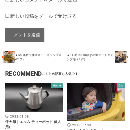
新しい投稿をメールで受け取る
▲65 奥秩父神庭オートキャンプ場
▲64 毛呂山町ゆずの里オートキャ
#2 (1)
ンプ場 #4 (2)
RECOMMEND
Home
Car
2022.01.09
仔犬印｜エルム ティーポット (8人
2016.07.03
用)