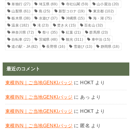
単独行
(27)
埼玉県
(69)
寺社仏閣
(59)
山小屋泊
(20)
山梨県
(61)
島
(25)
新型コロナ
(19)
東京都
(102)
栃木県
(38)
水遊び
(37)
沖縄県
(15)
海・湖
(75)
温泉
(182)
滝
(23)
焚き火
(15)
百名山
(32)
神奈川県
(72)
祭り
(35)
紅葉
(21)
群馬県
(23)
自転車
(22)
茨城県
(48)
観光
(311)
車中泊
(15)
道の駅・JA
(82)
長野県
(16)
雪遊び
(13)
静岡県
(18)
最近のコメント
東横INN｜ご当地GENKIバッジ
に
HOKT
より
東横INN｜ご当地GENKIバッジ
に
あっ
より
東横INN｜ご当地GENKIバッジ
に
HOKT
より
東横INN｜ご当地GENKIバッジ
に
匿名
より