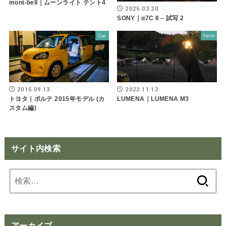
mont-bell｜ムーンライト テント4
2025.03.20
SONY｜α7C II – 試写 2
Car
Item
2015.09.13
2022.11.12
トヨタ｜ポルテ 2015年モデル (カ
LUMENA｜LUMENA M3
スタム編)
サイト内検索
検
索:
アーカイブ