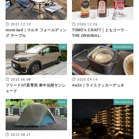
2021.12.13
2020.12.26
mont-bell｜マルチ フォールディン
TOMO’s CRAFT｜ともコーラ -
グ テーブル
THE ORIGINAL-
Car
Food&Drink
2025.06.08
2025.09.14
フリードGT系専用 車中泊用サンシ
4w1h｜ライスクッカーデュオ
ェード
Item
Electronics
2022.08.21