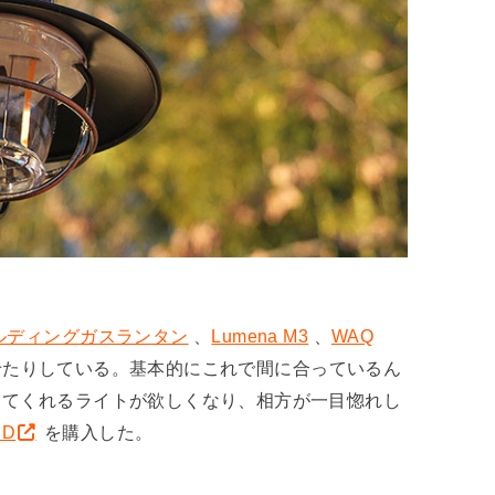
ルディングガスランタン
、
Lumena M3
、
WAQ
たりしている。基本的にこれで間に合っているん
してくれるライトが欲しくなり、相方が一目惚れし
D
を購入した。