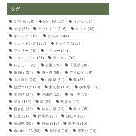
タグ
CP企画
(28)
SA・PA
(22)
うどん
(51)
そば
(35)
アウトドア
(316)
カフェ
(42)
キャンプ
(169)
グルメ
(244)
トレッキング
(137)
ドライブ
(238)
フェリー
(20)
マイカー
(24)
ミュージアム
(31)
ラーメン
(99)
レビュー
(92)
公園
(79)
千葉県
(30)
単独行
(27)
埼玉県
(69)
寺社仏閣
(59)
山小屋泊
(20)
山梨県
(61)
島
(25)
新型コロナ
(19)
東京都
(102)
栃木県
(38)
水遊び
(37)
沖縄県
(15)
海・湖
(75)
温泉
(185)
滝
(23)
焚き火
(17)
百名山
(32)
神奈川県
(72)
祭り
(35)
紅葉
(21)
群馬県
(23)
自転車
(22)
茨城県
(50)
観光
(313)
車中泊
(15)
道の駅・JA
(83)
長野県
(16)
雪遊び
(13)