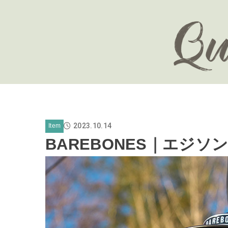
2023.10.14
Item
BAREBONES｜エジソ