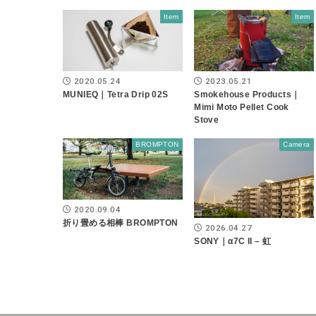
Item
Item
2020.05.24
2023.05.21
MUNIEQ｜Tetra Drip 02S
Smokehouse Products｜
Mimi Moto Pellet Cook
Stove
BROMPTON
Camera
2020.09.04
折り畳める相棒 BROMPTON
2026.04.27
SONY｜α7C II – 虹