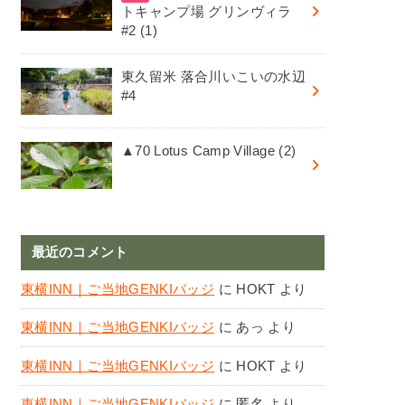
トキャンプ場 グリンヴィラ
#2 (1)
東久留米 落合川いこいの水辺
#4
▲70 Lotus Camp Village (2)
最近のコメント
東横INN｜ご当地GENKIバッジ
に
HOKT
より
東横INN｜ご当地GENKIバッジ
に
あっ
より
東横INN｜ご当地GENKIバッジ
に
HOKT
より
東横INN｜ご当地GENKIバッジ
に
匿名
より