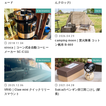
ェード
んクロック)
Electronics
Item
2026.04.29
camping moon｜焚火陣幕 コット
2018.11.04
ン帆布 B-660
siroca｜コーン式全自動コーヒー
メーカー SC-C111
Electronics
Hobby
2025.12.06
2021.04.28
VRIG｜Claw mini クイックリリー
Suicaのペンギン卯三郎こけし (駅
スマウント
長)