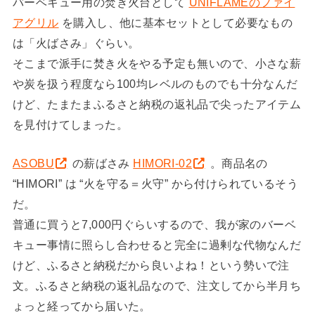
バーベキュー用の焚き火台として
UNIFLAMEのファイ
アグリル
を購入し、他に基本セットとして必要なもの
は「火ばさみ」ぐらい。
そこまで派手に焚き火をやる予定も無いので、小さな薪
や炭を扱う程度なら100均レベルのものでも十分なんだ
けど、たまたまふるさと納税の返礼品で尖ったアイテム
を見付けてしまった。
ASOBU
の薪ばさみ
HIMORI-02
。商品名の
“HIMORI” は “火を守る＝火守” から付けられているそう
だ。
普通に買うと7,000円ぐらいするので、我が家のバーベ
キュー事情に照らし合わせると完全に過剰な代物なんだ
けど、ふるさと納税だから良いよね！という勢いで注
文。ふるさと納税の返礼品なので、注文してから半月ち
ょっと経ってから届いた。