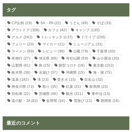
タグ
CP企画
(28)
SA・PA
(22)
うどん
(49)
そば
(33)
アウトドア
(306)
カフェ
(42)
キャンプ
(165)
グルメ
(242)
トレッキング
(137)
ドライブ
(236)
フェリー
(20)
マイカー
(21)
ミュージアム
(31)
ラーメン
(99)
レビュー
(90)
公園
(79)
千葉県
(30)
単独行
(27)
埼玉県
(69)
寺社仏閣
(59)
山小屋泊
(20)
山梨県
(61)
島
(25)
新型コロナ
(19)
東京都
(102)
栃木県
(38)
水遊び
(37)
沖縄県
(15)
海・湖
(75)
温泉
(182)
滝
(23)
焚き火
(15)
百名山
(32)
神奈川県
(72)
祭り
(35)
紅葉
(21)
群馬県
(23)
自転車
(22)
茨城県
(48)
観光
(311)
車中泊
(15)
道の駅・JA
(82)
長野県
(16)
雪遊び
(13)
静岡県
(18)
最近のコメント