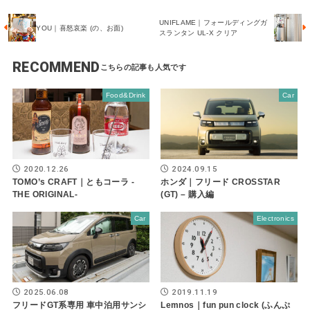
UNIFLAME｜フォールディングガ
YOU｜喜怒哀楽 (の、お面)
スランタン UL-X クリア
RECOMMEND
Food&Drink
Car
2020.12.26
2024.09.15
TOMO’s CRAFT｜ともコーラ -
ホンダ｜フリード CROSSTAR
THE ORIGINAL-
(GT) – 購入編
Car
Electronics
2025.06.08
2019.11.19
フリードGT系専用 車中泊用サンシ
Lemnos｜fun pun clock (ふんぷ