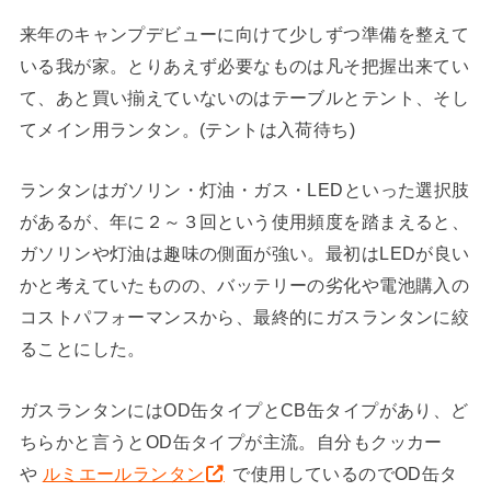
来年のキャンプデビューに向けて少しずつ準備を整えて
いる我が家。とりあえず必要なものは凡そ把握出来てい
て、あと買い揃えていないのはテーブルとテント、そし
てメイン用ランタン。(テントは入荷待ち)
ランタンはガソリン・灯油・ガス・LEDといった選択肢
があるが、年に２～３回という使用頻度を踏まえると、
ガソリンや灯油は趣味の側面が強い。最初はLEDが良い
かと考えていたものの、バッテリーの劣化や電池購入の
コストパフォーマンスから、最終的にガスランタンに絞
ることにした。
ガスランタンにはOD缶タイプとCB缶タイプがあり、ど
ちらかと言うとOD缶タイプが主流。自分もクッカー
や
ルミエールランタン
で使用しているのでOD缶タ