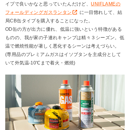
イプで良いかなと思っていたんだけど、
UNIFLAMEの
フォールディングガスランタン
に一目惚れして、結
局CB缶タイプを購入することになった。
OD缶の方が出力に優れ、低温に強いという特徴がある
ものの、我が家の子連れキャンプは精々３シーズン。低
温で燃焼性能が著しく悪化するシーンは考えづらい。
(専用品のプレミアムガスはイソブタンを主成分として
いて外気温-10℃まで着火・燃焼)