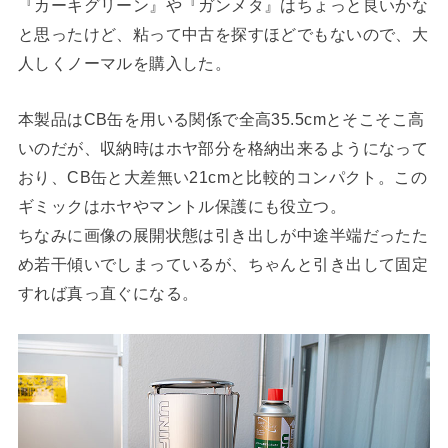
『カーキグリーン』や『ガンメタ』はちょっと良いかな
と思ったけど、粘って中古を探すほどでもないので、大
人しくノーマルを購入した。
本製品はCB缶を用いる関係で全高35.5cmとそこそこ高
いのだが、収納時はホヤ部分を格納出来るようになって
おり、CB缶と大差無い21cmと比較的コンパクト。この
ギミックはホヤやマントル保護にも役立つ。
ちなみに画像の展開状態は引き出しが中途半端だったた
め若干傾いでしまっているが、ちゃんと引き出して固定
すれば真っ直ぐになる。