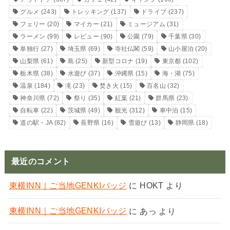
グルメ
(243)
トレッキング
(137)
ドライブ
(237)
フェリー
(20)
マイカー
(21)
ミュージアム
(31)
ラーメン
(99)
レビュー
(90)
公園
(79)
千葉県
(30)
単独行
(27)
埼玉県
(69)
寺社仏閣
(59)
山小屋泊
(20)
山梨県
(61)
島
(25)
新型コロナ
(19)
東京都
(102)
栃木県
(38)
水遊び
(37)
沖縄県
(15)
海・湖
(75)
温泉
(184)
滝
(23)
焚き火
(15)
百名山
(32)
神奈川県
(72)
祭り
(35)
紅葉
(21)
群馬県
(23)
自転車
(22)
茨城県
(49)
観光
(312)
車中泊
(15)
道の駅・JA
(82)
長野県
(16)
雪遊び
(13)
静岡県
(18)
最近のコメント
東横INN｜ご当地GENKIバッジ
に
HOKT
より
東横INN｜ご当地GENKIバッジ
に
あっ
より