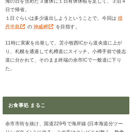
海の日を含めた３連休に１日有休休暇を足して、３泊４
日で帰省。
１日ぐらいは多少遠出しようということで、今回は
積
丹半島
の
神威岬
を目指す。
11時に実家を出発して、苫小牧西ICから道央道に上が
り、札幌を通過して札樽道にスイッチ。小樽手前で後志
道に分かれて、そのまま終端の余市ICで一般道に下り
た。
お食事処 まるこ
余市市街を抜け、国道229号で海岸線 (日本海追分ツー