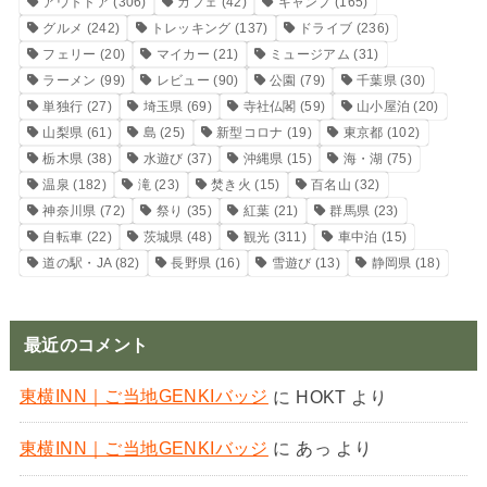
アウトドア
(306)
カフェ
(42)
キャンプ
(165)
グルメ
(242)
トレッキング
(137)
ドライブ
(236)
フェリー
(20)
マイカー
(21)
ミュージアム
(31)
ラーメン
(99)
レビュー
(90)
公園
(79)
千葉県
(30)
単独行
(27)
埼玉県
(69)
寺社仏閣
(59)
山小屋泊
(20)
山梨県
(61)
島
(25)
新型コロナ
(19)
東京都
(102)
栃木県
(38)
水遊び
(37)
沖縄県
(15)
海・湖
(75)
温泉
(182)
滝
(23)
焚き火
(15)
百名山
(32)
神奈川県
(72)
祭り
(35)
紅葉
(21)
群馬県
(23)
自転車
(22)
茨城県
(48)
観光
(311)
車中泊
(15)
道の駅・JA
(82)
長野県
(16)
雪遊び
(13)
静岡県
(18)
最近のコメント
東横INN｜ご当地GENKIバッジ
に
HOKT
より
東横INN｜ご当地GENKIバッジ
に
あっ
より