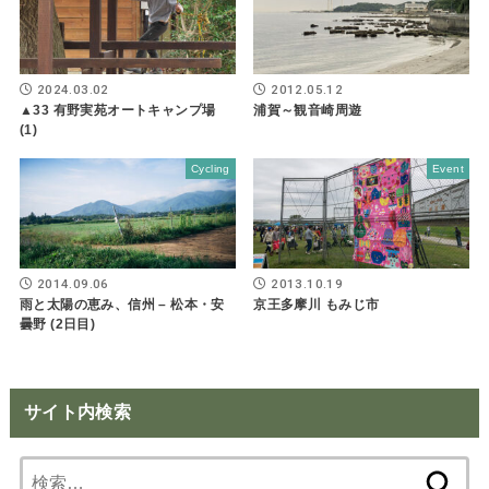
2024.03.02
2012.05.12
▲33 有野実苑オートキャンプ場
浦賀～観音崎周遊
(1)
Cycling
Event
2014.09.06
2013.10.19
雨と太陽の恵み、信州 – 松本・安
京王多摩川 もみじ市
曇野 (2日目)
サイト内検索
検