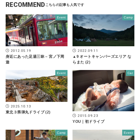
RECOMMEND
Event
Camp
2012.05.19
2022.09.11
身近にあった足湯三昧 – 宮ノ下周
▲9 オートキャンパーズエリア な
遊
らまた (2)
Event
Car
2025.10.13
東北３県弾丸ドライブ (2)
2015.09.23
YOU｜初ドライブ
Camp
Event