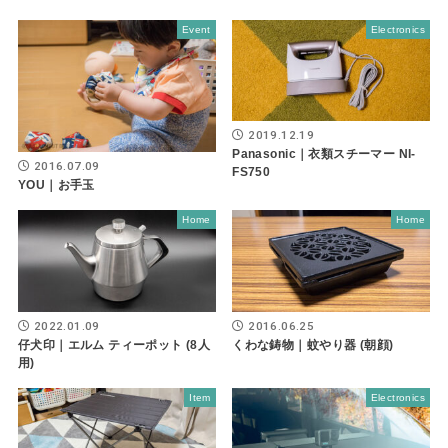
Event
Electronics
2019.12.19
Panasonic｜衣類スチーマー NI-
2016.07.09
FS750
YOU｜お手玉
Home
Home
2022.01.09
2016.06.25
仔犬印｜エルム ティーポット (8人
くわな鋳物｜蚊やり器 (朝顔)
用)
Item
Electronics