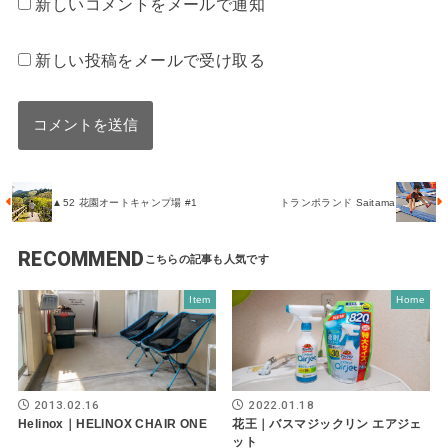
新しいコメントをメールで通知
新しい投稿をメールで受け取る
▲52 花園オートキャンプ場 #1
トランポランド Saitama
RECOMMEND
Item
Home
2013.02.16
2022.01.18
Helinox｜HELINOX CHAIR ONE
花王｜バスマジックリン エアジェ
ット