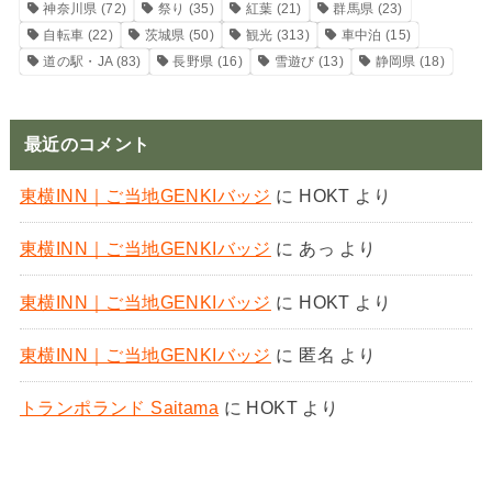
神奈川県
(72)
祭り
(35)
紅葉
(21)
群馬県
(23)
自転車
(22)
茨城県
(50)
観光
(313)
車中泊
(15)
道の駅・JA
(83)
長野県
(16)
雪遊び
(13)
静岡県
(18)
最近のコメント
東横INN｜ご当地GENKIバッジ
に
HOKT
より
東横INN｜ご当地GENKIバッジ
に
あっ
より
東横INN｜ご当地GENKIバッジ
に
HOKT
より
東横INN｜ご当地GENKIバッジ
に
匿名
より
トランポランド Saitama
に
HOKT
より