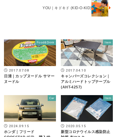
YOU｜キドキド (KID-O-KID)
Food&Drink
Item
2017.07.08
2017.04.10
日清｜カップヌードル サマー
キャンパーズコレクション｜
ヌードル
アルミハードトップテーブル
(AHT-4257)
Car
Item
2024.09.15
2020.05.15
ホンダ｜フリード
新型コロナウイルス感染防止