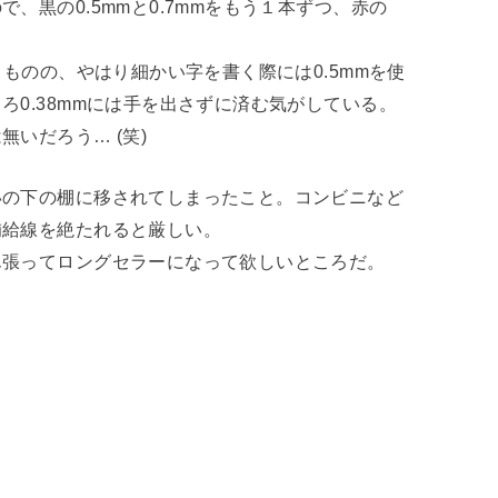
、黒の0.5mmと0.7mmをもう１本ずつ、赤の
るものの、やはり細かい字を書く際には0.5mmを使
0.38mmには手を出さずに済む気がしている。
いだろう… (笑)
いの下の棚に移されてしまったこと。コンビニなど
補給線を絶たれると厳しい。
ん張ってロングセラーになって欲しいところだ。