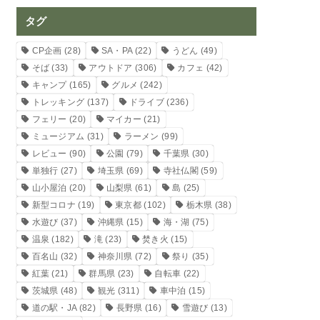
タグ
CP企画
(28)
SA・PA
(22)
うどん
(49)
そば
(33)
アウトドア
(306)
カフェ
(42)
キャンプ
(165)
グルメ
(242)
トレッキング
(137)
ドライブ
(236)
フェリー
(20)
マイカー
(21)
ミュージアム
(31)
ラーメン
(99)
レビュー
(90)
公園
(79)
千葉県
(30)
単独行
(27)
埼玉県
(69)
寺社仏閣
(59)
山小屋泊
(20)
山梨県
(61)
島
(25)
新型コロナ
(19)
東京都
(102)
栃木県
(38)
水遊び
(37)
沖縄県
(15)
海・湖
(75)
温泉
(182)
滝
(23)
焚き火
(15)
百名山
(32)
神奈川県
(72)
祭り
(35)
紅葉
(21)
群馬県
(23)
自転車
(22)
茨城県
(48)
観光
(311)
車中泊
(15)
道の駅・JA
(82)
長野県
(16)
雪遊び
(13)