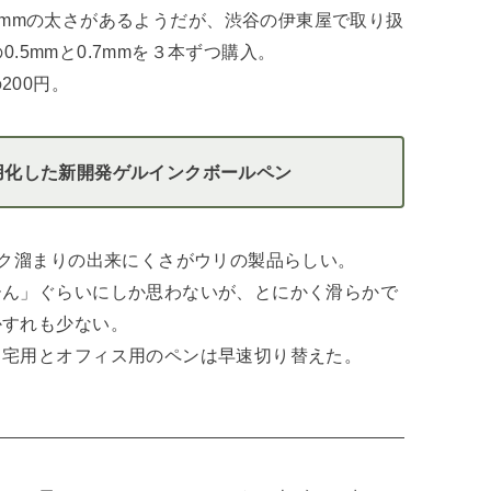
/ 0.7mmの太さがあるようだが、渋谷の伊東屋で取り扱
0.5mmと0.7mmを３本ずつ購入。
200円。
用化した新開発ゲルインクボールペン
ンク溜まりの出来にくさがウリの製品らしい。
ーん」ぐらいにしか思わないが、とにかく滑らかで
かすれも少ない。
自宅用とオフィス用のペンは早速切り替えた。