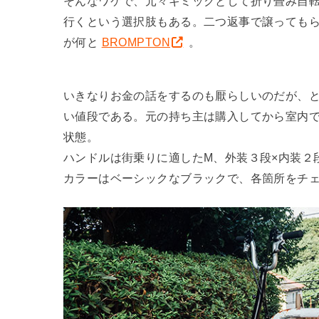
そんなワケで、元々ギミックとして折り畳み自
行くという選択肢もある。二つ返事で譲っても
が何と
BROMPTON
。
いきなりお金の話をするのも厭らしいのだが、
い値段である。元の持ち主は購入してから室内
状態。
ハンドルは街乗りに適したM、外装３段×内装２
カラーはベーシックなブラックで、各箇所をチェ