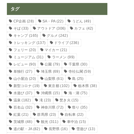
タグ
CP企画
(28)
SA・PA
(22)
うどん
(49)
そば
(33)
アウトドア
(306)
カフェ
(42)
キャンプ
(165)
グルメ
(242)
トレッキング
(137)
ドライブ
(236)
フェリー
(20)
マイカー
(21)
ミュージアム
(31)
ラーメン
(99)
レビュー
(90)
公園
(79)
千葉県
(30)
単独行
(27)
埼玉県
(69)
寺社仏閣
(59)
山小屋泊
(20)
山梨県
(61)
島
(25)
新型コロナ
(19)
東京都
(102)
栃木県
(38)
水遊び
(37)
沖縄県
(15)
海・湖
(75)
温泉
(182)
滝
(23)
焚き火
(15)
百名山
(32)
神奈川県
(72)
祭り
(35)
紅葉
(21)
群馬県
(23)
自転車
(22)
茨城県
(48)
観光
(311)
車中泊
(15)
道の駅・JA
(82)
長野県
(16)
雪遊び
(13)