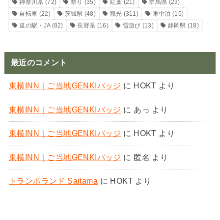
神奈川県
(72)
祭り
(35)
紅葉
(21)
群馬県
(23)
自転車
(22)
茨城県
(48)
観光
(311)
車中泊
(15)
道の駅・JA
(82)
長野県
(16)
雪遊び
(13)
静岡県
(18)
最近のコメント
東横INN｜ご当地GENKIバッジ
に
HOKT
より
東横INN｜ご当地GENKIバッジ
に
あっ
より
東横INN｜ご当地GENKIバッジ
に
HOKT
より
東横INN｜ご当地GENKIバッジ
に
匿名
より
トランポランド Saitama
に
HOKT
より