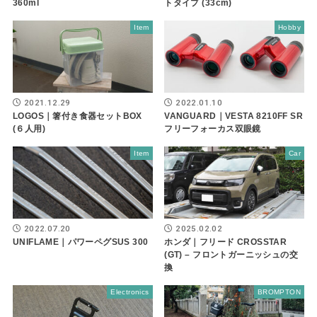
360ml
トタイプ (33cm)
Item
Hobby
2021.12.29
2022.01.10
LOGOS｜箸付き食器セットBOX
VANGUARD｜VESTA 8210FF SR
(６人用)
フリーフォーカス双眼鏡
Item
Car
2022.07.20
2025.02.02
UNIFLAME｜パワーペグSUS 300
ホンダ｜フリード CROSSTAR
(GT) – フロントガーニッシュの交
換
Electronics
BROMPTON