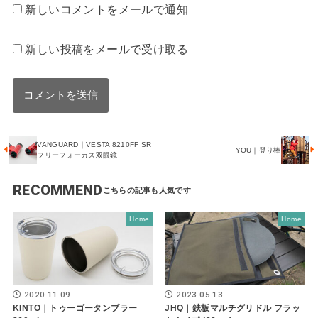
新しいコメントをメールで通知
新しい投稿をメールで受け取る
VANGUARD｜VESTA 8210FF SR
YOU｜登り棒
フリーフォーカス双眼鏡
RECOMMEND
Home
Home
2020.11.09
2023.05.13
KINTO｜トゥーゴータンブラー
JHQ｜鉄板マルチグリドル フラッ