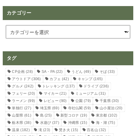
カテゴリー
タグ
CP企画
(28)
SA・PA
(22)
うどん
(49)
そば
(33)
アウトドア
(306)
カフェ
(42)
キャンプ
(165)
グルメ
(242)
トレッキング
(137)
ドライブ
(236)
フェリー
(20)
マイカー
(21)
ミュージアム
(31)
ラーメン
(99)
レビュー
(90)
公園
(79)
千葉県
(30)
単独行
(27)
埼玉県
(69)
寺社仏閣
(59)
山小屋泊
(20)
山梨県
(61)
島
(25)
新型コロナ
(19)
東京都
(102)
栃木県
(38)
水遊び
(37)
沖縄県
(15)
海・湖
(75)
温泉
(182)
滝
(23)
焚き火
(15)
百名山
(32)