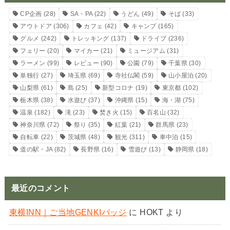
CP企画
(28)
SA・PA
(22)
うどん
(49)
そば
(33)
アウトドア
(306)
カフェ
(42)
キャンプ
(165)
グルメ
(242)
トレッキング
(137)
ドライブ
(236)
フェリー
(20)
マイカー
(21)
ミュージアム
(31)
ラーメン
(99)
レビュー
(90)
公園
(79)
千葉県
(30)
単独行
(27)
埼玉県
(69)
寺社仏閣
(59)
山小屋泊
(20)
山梨県
(61)
島
(25)
新型コロナ
(19)
東京都
(102)
栃木県
(38)
水遊び
(37)
沖縄県
(15)
海・湖
(75)
温泉
(182)
滝
(23)
焚き火
(15)
百名山
(32)
神奈川県
(72)
祭り
(35)
紅葉
(21)
群馬県
(23)
自転車
(22)
茨城県
(48)
観光
(311)
車中泊
(15)
道の駅・JA
(82)
長野県
(16)
雪遊び
(13)
静岡県
(18)
最近のコメント
東横INN｜ご当地GENKIバッジ
に
HOKT
より