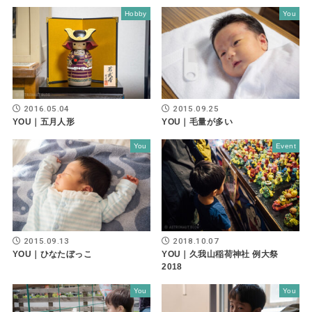
Hobby
You
2016.05.04
2015.09.25
YOU｜五月人形
YOU｜毛量が多い
You
Event
2015.09.13
2018.10.07
YOU｜ひなたぼっこ
YOU｜久我山稲荷神社 例大祭
2018
You
You