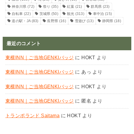
神奈川県
(72)
祭り
(35)
紅葉
(21)
群馬県
(23)
自転車
(22)
茨城県
(50)
観光
(313)
車中泊
(15)
道の駅・JA
(83)
長野県
(16)
雪遊び
(13)
静岡県
(18)
最近のコメント
東横INN｜ご当地GENKIバッジ
に
HOKT
より
東横INN｜ご当地GENKIバッジ
に
あっ
より
東横INN｜ご当地GENKIバッジ
に
HOKT
より
東横INN｜ご当地GENKIバッジ
に
匿名
より
トランポランド Saitama
に
HOKT
より