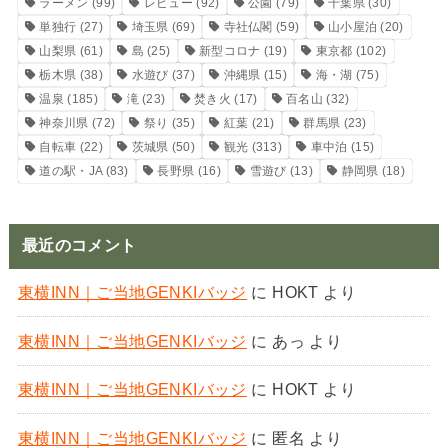
ラーメン
(99)
レビュー
(92)
公園
(79)
千葉県
(30)
単独行
(27)
埼玉県
(69)
寺社仏閣
(59)
山小屋泊
(20)
山梨県
(61)
島
(25)
新型コロナ
(19)
東京都
(102)
栃木県
(38)
水遊び
(37)
沖縄県
(15)
海・湖
(75)
温泉
(185)
滝
(23)
焚き火
(17)
百名山
(32)
神奈川県
(72)
祭り
(35)
紅葉
(21)
群馬県
(23)
自転車
(22)
茨城県
(50)
観光
(313)
車中泊
(15)
道の駅・JA
(83)
長野県
(16)
雪遊び
(13)
静岡県
(18)
最近のコメント
東横INN｜ご当地GENKIバッジ
に
HOKT
より
東横INN｜ご当地GENKIバッジ
に
あっ
より
東横INN｜ご当地GENKIバッジ
に
HOKT
より
東横INN｜ご当地GENKIバッジ
に
匿名
より