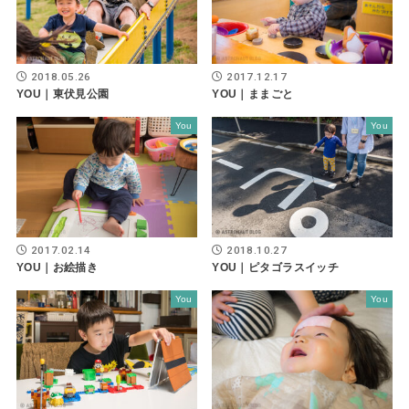
2018.05.26
2017.12.17
YOU｜東伏見公園
YOU｜ままごと
You
You
2017.02.14
2018.10.27
YOU｜お絵描き
YOU｜ピタゴラスイッチ
You
You