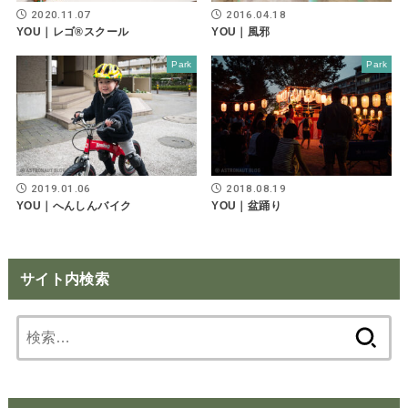
2020.11.07
2016.04.18
YOU｜レゴ®スクール
YOU｜風邪
Park
Park
2019.01.06
2018.08.19
YOU｜へんしんバイク
YOU｜盆踊り
サイト内検索
検
索: