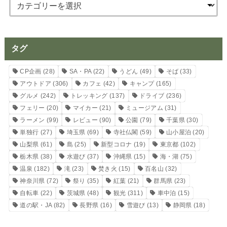
タグ
CP企画
(28)
SA・PA
(22)
うどん
(49)
そば
(33)
アウトドア
(306)
カフェ
(42)
キャンプ
(165)
グルメ
(242)
トレッキング
(137)
ドライブ
(236)
フェリー
(20)
マイカー
(21)
ミュージアム
(31)
ラーメン
(99)
レビュー
(90)
公園
(79)
千葉県
(30)
単独行
(27)
埼玉県
(69)
寺社仏閣
(59)
山小屋泊
(20)
山梨県
(61)
島
(25)
新型コロナ
(19)
東京都
(102)
栃木県
(38)
水遊び
(37)
沖縄県
(15)
海・湖
(75)
温泉
(182)
滝
(23)
焚き火
(15)
百名山
(32)
神奈川県
(72)
祭り
(35)
紅葉
(21)
群馬県
(23)
自転車
(22)
茨城県
(48)
観光
(311)
車中泊
(15)
道の駅・JA
(82)
長野県
(16)
雪遊び
(13)
静岡県
(18)