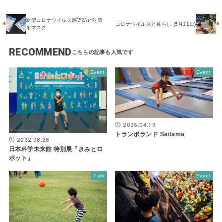
新型コロナウイルス感染防止対策
コロナウイルスと暮らし (5月11日)
布マスク
RECOMMEND
Event
Event
2025.04.19
トランポランド Saitama
2022.08.28
日本科学未来館 特別展『きみとロ
ボット』
Park
Event