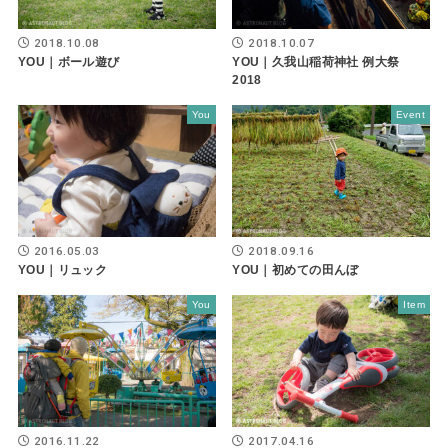
2018.10.08
2018.10.07
YOU｜ボール遊び
YOU｜久我山稲荷神社 例大祭
2018
You
Event
2016.05.03
2018.09.16
YOU｜リュック
YOU｜初めての田んぼ
You
Item
2016.11.22
2017.04.16