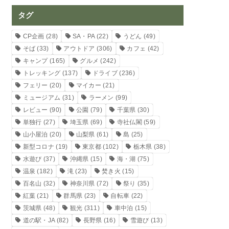
タグ
CP企画
(28)
SA・PA
(22)
うどん
(49)
そば
(33)
アウトドア
(306)
カフェ
(42)
キャンプ
(165)
グルメ
(242)
トレッキング
(137)
ドライブ
(236)
フェリー
(20)
マイカー
(21)
ミュージアム
(31)
ラーメン
(99)
レビュー
(90)
公園
(79)
千葉県
(30)
単独行
(27)
埼玉県
(69)
寺社仏閣
(59)
山小屋泊
(20)
山梨県
(61)
島
(25)
新型コロナ
(19)
東京都
(102)
栃木県
(38)
水遊び
(37)
沖縄県
(15)
海・湖
(75)
温泉
(182)
滝
(23)
焚き火
(15)
百名山
(32)
神奈川県
(72)
祭り
(35)
紅葉
(21)
群馬県
(23)
自転車
(22)
茨城県
(48)
観光
(311)
車中泊
(15)
道の駅・JA
(82)
長野県
(16)
雪遊び
(13)