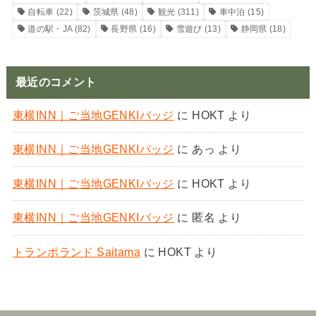
自転車
(22)
茨城県
(48)
観光
(311)
車中泊
(15)
道の駅・JA
(82)
長野県
(16)
雪遊び
(13)
静岡県
(18)
最近のコメント
東横INN｜ご当地GENKIバッジ
に
HOKT
より
東横INN｜ご当地GENKIバッジ
に
あっ
より
東横INN｜ご当地GENKIバッジ
に
HOKT
より
東横INN｜ご当地GENKIバッジ
に
匿名
より
トランポランド Saitama
に
HOKT
より