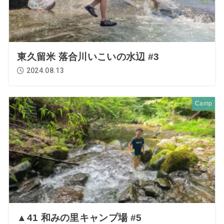
東久留米 落合川いこいの水辺 #3
2024.08.13
Camp
▲41 和みの里キャンプ場 #5