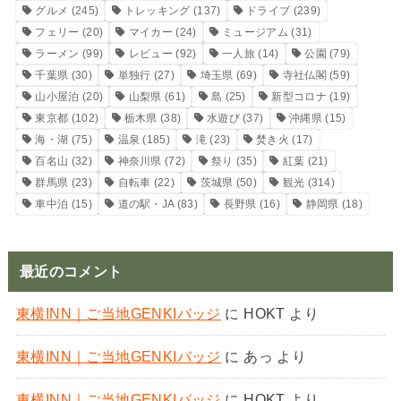
グルメ
(245)
トレッキング
(137)
ドライブ
(239)
フェリー
(20)
マイカー
(24)
ミュージアム
(31)
ラーメン
(99)
レビュー
(92)
一人旅
(14)
公園
(79)
千葉県
(30)
単独行
(27)
埼玉県
(69)
寺社仏閣
(59)
山小屋泊
(20)
山梨県
(61)
島
(25)
新型コロナ
(19)
東京都
(102)
栃木県
(38)
水遊び
(37)
沖縄県
(15)
海・湖
(75)
温泉
(185)
滝
(23)
焚き火
(17)
百名山
(32)
神奈川県
(72)
祭り
(35)
紅葉
(21)
群馬県
(23)
自転車
(22)
茨城県
(50)
観光
(314)
車中泊
(15)
道の駅・JA
(83)
長野県
(16)
静岡県
(18)
最近のコメント
東横INN｜ご当地GENKIバッジ
に
HOKT
より
東横INN｜ご当地GENKIバッジ
に
あっ
より
東横INN｜ご当地GENKIバッジ
に
HOKT
より