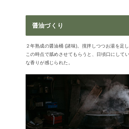
醤油づくり
２年熟成の醤油桶 (諸味)。撹拌しつつお湯を足
この時点で舐めさせてもらうと、日頃口にして
な香りが感じられた。