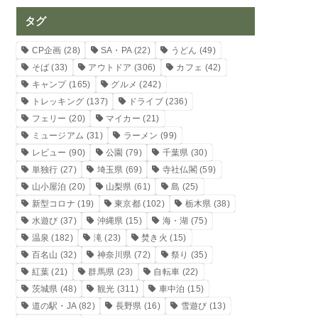
タグ
CP企画
(28)
SA・PA
(22)
うどん
(49)
そば
(33)
アウトドア
(306)
カフェ
(42)
キャンプ
(165)
グルメ
(242)
トレッキング
(137)
ドライブ
(236)
フェリー
(20)
マイカー
(21)
ミュージアム
(31)
ラーメン
(99)
レビュー
(90)
公園
(79)
千葉県
(30)
単独行
(27)
埼玉県
(69)
寺社仏閣
(59)
山小屋泊
(20)
山梨県
(61)
島
(25)
新型コロナ
(19)
東京都
(102)
栃木県
(38)
水遊び
(37)
沖縄県
(15)
海・湖
(75)
温泉
(182)
滝
(23)
焚き火
(15)
百名山
(32)
神奈川県
(72)
祭り
(35)
紅葉
(21)
群馬県
(23)
自転車
(22)
茨城県
(48)
観光
(311)
車中泊
(15)
道の駅・JA
(82)
長野県
(16)
雪遊び
(13)