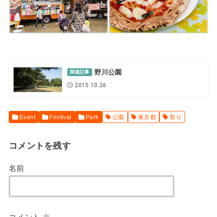
野川公園
関連記事
2015.10.26
Event
Festival
Park
公園
東京都
祭り
コメントを残す
名前
コメント
※