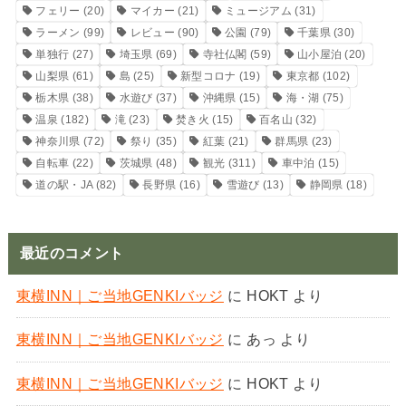
フェリー
(20)
マイカー
(21)
ミュージアム
(31)
ラーメン
(99)
レビュー
(90)
公園
(79)
千葉県
(30)
単独行
(27)
埼玉県
(69)
寺社仏閣
(59)
山小屋泊
(20)
山梨県
(61)
島
(25)
新型コロナ
(19)
東京都
(102)
栃木県
(38)
水遊び
(37)
沖縄県
(15)
海・湖
(75)
温泉
(182)
滝
(23)
焚き火
(15)
百名山
(32)
神奈川県
(72)
祭り
(35)
紅葉
(21)
群馬県
(23)
自転車
(22)
茨城県
(48)
観光
(311)
車中泊
(15)
道の駅・JA
(82)
長野県
(16)
雪遊び
(13)
静岡県
(18)
最近のコメント
東横INN｜ご当地GENKIバッジ
に
HOKT
より
東横INN｜ご当地GENKIバッジ
に
あっ
より
東横INN｜ご当地GENKIバッジ
に
HOKT
より