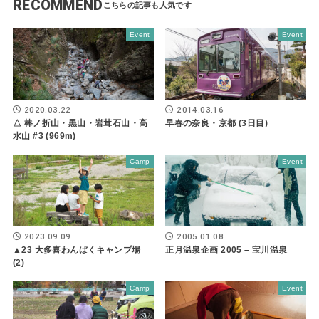
RECOMMEND
Event
Event
2020.03.22
2014.03.16
△ 棒ノ折山・黒山・岩茸石山・高
早春の奈良・京都 (3日目)
水山 #3 (969m)
Camp
Event
2023.09.09
2005.01.08
▲23 大多喜わんぱくキャンプ場
正月温泉企画 2005 – 宝川温泉
(2)
Camp
Event