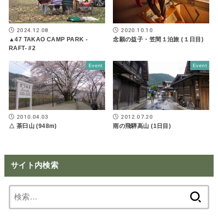
2024.12.08
2020.10.10
▲47 TAKAO CAMP PARK -
念願の益子・笠間１泊旅 (１日目)
RAFT- #2
Event
Event
2010.04.03
2012.07.20
△ 茶臼山 (948m)
雨の飛騨高山 (1日目)
サイト内検索
検
索: