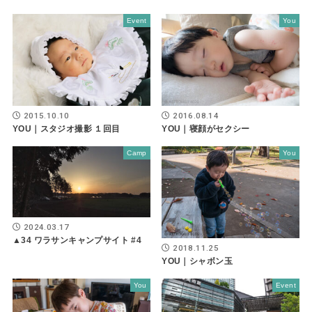
Event
You
2015.10.10
2016.08.14
YOU｜スタジオ撮影 １回目
YOU｜寝顔がセクシー
Camp
You
2024.03.17
▲34 ワラサンキャンプサイト #4
2018.11.25
YOU｜シャボン玉
You
Event