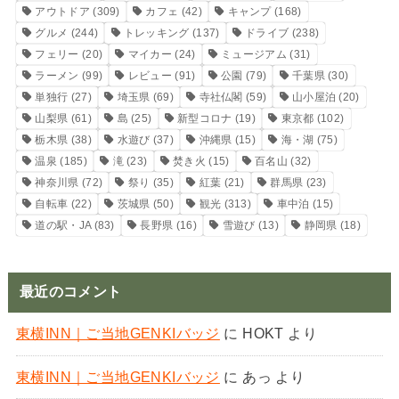
アウトドア
(309)
カフェ
(42)
キャンプ
(168)
グルメ
(244)
トレッキング
(137)
ドライブ
(238)
フェリー
(20)
マイカー
(24)
ミュージアム
(31)
ラーメン
(99)
レビュー
(91)
公園
(79)
千葉県
(30)
単独行
(27)
埼玉県
(69)
寺社仏閣
(59)
山小屋泊
(20)
山梨県
(61)
島
(25)
新型コロナ
(19)
東京都
(102)
栃木県
(38)
水遊び
(37)
沖縄県
(15)
海・湖
(75)
温泉
(185)
滝
(23)
焚き火
(15)
百名山
(32)
神奈川県
(72)
祭り
(35)
紅葉
(21)
群馬県
(23)
自転車
(22)
茨城県
(50)
観光
(313)
車中泊
(15)
道の駅・JA
(83)
長野県
(16)
雪遊び
(13)
静岡県
(18)
最近のコメント
東横INN｜ご当地GENKIバッジ
に
HOKT
より
東横INN｜ご当地GENKIバッジ
に
あっ
より