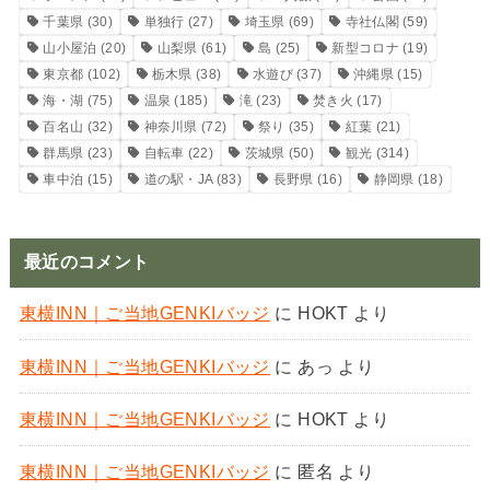
千葉県
(30)
単独行
(27)
埼玉県
(69)
寺社仏閣
(59)
山小屋泊
(20)
山梨県
(61)
島
(25)
新型コロナ
(19)
東京都
(102)
栃木県
(38)
水遊び
(37)
沖縄県
(15)
海・湖
(75)
温泉
(185)
滝
(23)
焚き火
(17)
百名山
(32)
神奈川県
(72)
祭り
(35)
紅葉
(21)
群馬県
(23)
自転車
(22)
茨城県
(50)
観光
(314)
車中泊
(15)
道の駅・JA
(83)
長野県
(16)
静岡県
(18)
最近のコメント
東横INN｜ご当地GENKIバッジ
に
HOKT
より
東横INN｜ご当地GENKIバッジ
に
あっ
より
東横INN｜ご当地GENKIバッジ
に
HOKT
より
東横INN｜ご当地GENKIバッジ
に
匿名
より