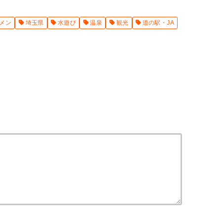
メン
埼玉県
水遊び
温泉
観光
道の駅・JA