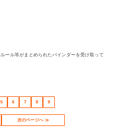
用ルール等がまとめられたバインダーを受け取って
5
6
7
8
9
次のページへ ≫