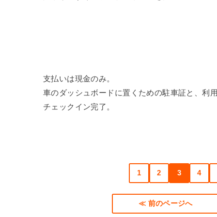
支払いは現金のみ。
車のダッシュボードに置くための駐車証と、利
チェックイン完了。
1
2
3
4
≪ 前のページへ