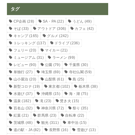
タグ
CP企画
(28)
SA・PA
(22)
うどん
(49)
そば
(33)
アウトドア
(306)
カフェ
(42)
キャンプ
(165)
グルメ
(242)
トレッキング
(137)
ドライブ
(236)
フェリー
(20)
マイカー
(21)
ミュージアム
(31)
ラーメン
(99)
レビュー
(90)
公園
(79)
千葉県
(30)
単独行
(27)
埼玉県
(69)
寺社仏閣
(59)
山小屋泊
(20)
山梨県
(61)
島
(25)
新型コロナ
(19)
東京都
(102)
栃木県
(38)
水遊び
(37)
沖縄県
(15)
海・湖
(75)
温泉
(182)
滝
(23)
焚き火
(15)
百名山
(32)
神奈川県
(72)
祭り
(35)
紅葉
(21)
群馬県
(23)
自転車
(22)
茨城県
(48)
観光
(311)
車中泊
(15)
道の駅・JA
(82)
長野県
(16)
雪遊び
(13)