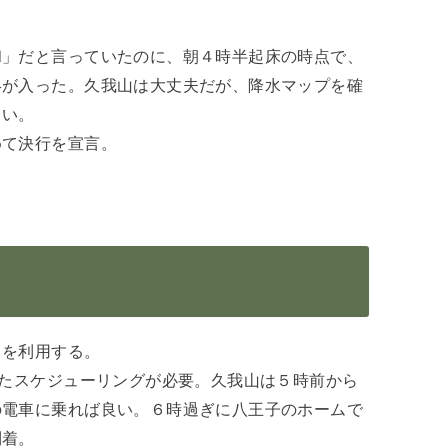
和」だと言っていたのに、朝４時半起床の時点で、
絡が入った。久我山は大丈夫だが、降水マップを確
しい。
めて決行を宣言。
スを利用する。
せたスケジューリングが必要。久我山は５時前から
の電車に乗れば良い。６時過ぎに八王子のホームで
到着。