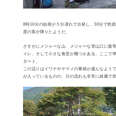
8時10分の始発が５分遅れで出発し、30分で
度の客が降りたようだ。
さすがにメジャーな山、メジャーな登山口に最
イレ、そして小さな食堂が幾つかある。ここで
タート。
この辺りはイワナやヤマメの養殖が盛んなよう
が入っているものの、川の流れも非常に綺麗で