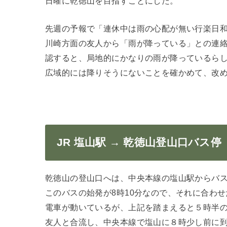
日曜に乾徳山を目指すことにした。
先週の予報で「連休中は雨の心配が無い行楽日
川崎方面の友人から「雨が降っている」との連
認すると、局地的にかなりの雨が降っているら
広域的には降りそうにないことを確かめて、改
JR 塩山駅 → 乾徳山登山口バス停
乾徳山の登山口へは、中央本線の塩山駅からバ
このバスの始発が8時10分なので、それに合わ
電車が動いているが、上記を踏まえると５時半
友人と合流し、中央本線で塩山に８時少し前に