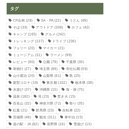
タグ
CP企画
(28)
SA・PA
(22)
うどん
(49)
そば
(33)
アウトドア
(306)
カフェ
(42)
キャンプ
(165)
グルメ
(242)
トレッキング
(137)
ドライブ
(236)
フェリー
(20)
マイカー
(21)
ミュージアム
(31)
ラーメン
(99)
レビュー
(90)
公園
(79)
千葉県
(30)
単独行
(27)
埼玉県
(69)
寺社仏閣
(59)
山小屋泊
(20)
山梨県
(61)
島
(25)
新型コロナ
(19)
東京都
(102)
栃木県
(38)
水遊び
(37)
沖縄県
(15)
海・湖
(75)
温泉
(182)
滝
(23)
焚き火
(15)
百名山
(32)
神奈川県
(72)
祭り
(35)
紅葉
(21)
群馬県
(23)
自転車
(22)
茨城県
(48)
観光
(311)
車中泊
(15)
道の駅・JA
(82)
長野県
(16)
雪遊び
(13)