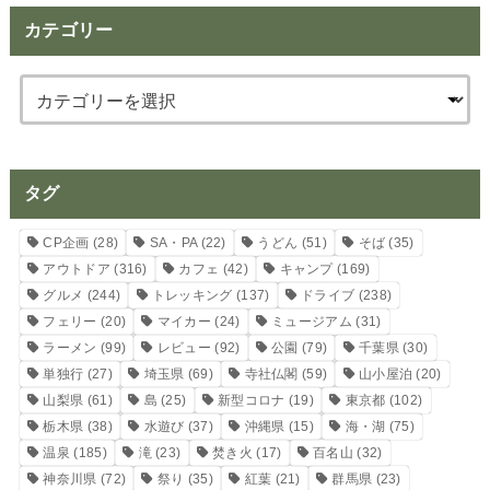
カテゴリー
タグ
CP企画
(28)
SA・PA
(22)
うどん
(51)
そば
(35)
アウトドア
(316)
カフェ
(42)
キャンプ
(169)
グルメ
(244)
トレッキング
(137)
ドライブ
(238)
フェリー
(20)
マイカー
(24)
ミュージアム
(31)
ラーメン
(99)
レビュー
(92)
公園
(79)
千葉県
(30)
単独行
(27)
埼玉県
(69)
寺社仏閣
(59)
山小屋泊
(20)
山梨県
(61)
島
(25)
新型コロナ
(19)
東京都
(102)
栃木県
(38)
水遊び
(37)
沖縄県
(15)
海・湖
(75)
温泉
(185)
滝
(23)
焚き火
(17)
百名山
(32)
神奈川県
(72)
祭り
(35)
紅葉
(21)
群馬県
(23)