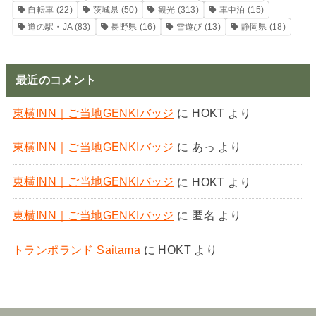
自転車
(22)
茨城県
(50)
観光
(313)
車中泊
(15)
道の駅・JA
(83)
長野県
(16)
雪遊び
(13)
静岡県
(18)
最近のコメント
東横INN｜ご当地GENKIバッジ
に
HOKT
より
東横INN｜ご当地GENKIバッジ
に
あっ
より
東横INN｜ご当地GENKIバッジ
に
HOKT
より
東横INN｜ご当地GENKIバッジ
に
匿名
より
トランポランド Saitama
に
HOKT
より