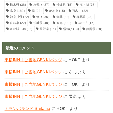
栃木県
(38)
水遊び
(37)
沖縄県
(15)
海・湖
(75)
温泉
(182)
滝
(23)
焚き火
(15)
百名山
(32)
神奈川県
(72)
祭り
(35)
紅葉
(21)
群馬県
(23)
自転車
(22)
茨城県
(48)
観光
(311)
車中泊
(15)
道の駅・JA
(82)
長野県
(16)
雪遊び
(13)
静岡県
(18)
最近のコメント
東横INN｜ご当地GENKIバッジ
に
HOKT
より
東横INN｜ご当地GENKIバッジ
に
あっ
より
東横INN｜ご当地GENKIバッジ
に
HOKT
より
東横INN｜ご当地GENKIバッジ
に
匿名
より
トランポランド Saitama
に
HOKT
より