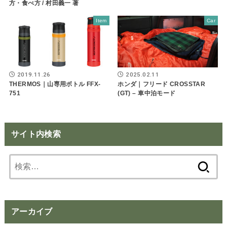
方・食べ方 / 村田義一 著
Item
Car
2019.11.26
2025.02.11
THERMOS｜山専用ボトル FFX-
ホンダ｜フリード CROSSTAR
751
(GT) – 車中泊モード
サイト内検索
検
索:
アーカイブ