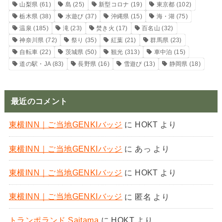
山梨県
(61)
島
(25)
新型コロナ
(19)
東京都
(102)
栃木県
(38)
水遊び
(37)
沖縄県
(15)
海・湖
(75)
温泉
(185)
滝
(23)
焚き火
(17)
百名山
(32)
神奈川県
(72)
祭り
(35)
紅葉
(21)
群馬県
(23)
自転車
(22)
茨城県
(50)
観光
(313)
車中泊
(15)
道の駅・JA
(83)
長野県
(16)
雪遊び
(13)
静岡県
(18)
最近のコメント
東横INN｜ご当地GENKIバッジ
に
HOKT
より
東横INN｜ご当地GENKIバッジ
に
あっ
より
東横INN｜ご当地GENKIバッジ
に
HOKT
より
東横INN｜ご当地GENKIバッジ
に
匿名
より
トランポランド Saitama
に
HOKT
より