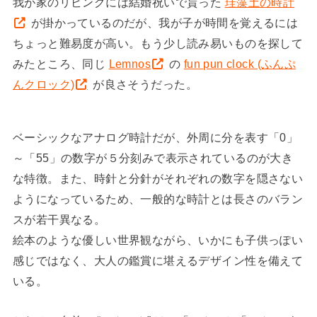
我が家のリビングには結婚祝いで貰った
珪藻土の時計
が掛かっているのだが、我が子が時間を覚えるには
ちょっと難易度が高い。もう少し読み易いものを探して
みたところ、同じ
Lemnos
の
fun pun clock (ふんぷ
んクロック)
が良さそうだった。
ベーシックなアナログ時計だが、外周に分を表す「0」
～「55」の数字が５分刻みで表示されているのが大き
な特徴。また、時針と分針がそれぞれの数字を隠さない
ようになっているため、一般的な時計とは長さのバラン
スが若干異なる。
絵本のような優しい世界観ながら、いかにも子供っぽい
感じではなく、大人の鑑賞に堪えるデザイン性を備えて
いる。