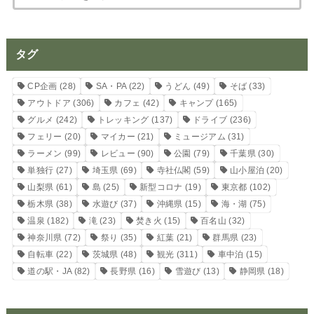
タグ
CP企画
(28)
SA・PA
(22)
うどん
(49)
そば
(33)
アウトドア
(306)
カフェ
(42)
キャンプ
(165)
グルメ
(242)
トレッキング
(137)
ドライブ
(236)
フェリー
(20)
マイカー
(21)
ミュージアム
(31)
ラーメン
(99)
レビュー
(90)
公園
(79)
千葉県
(30)
単独行
(27)
埼玉県
(69)
寺社仏閣
(59)
山小屋泊
(20)
山梨県
(61)
島
(25)
新型コロナ
(19)
東京都
(102)
栃木県
(38)
水遊び
(37)
沖縄県
(15)
海・湖
(75)
温泉
(182)
滝
(23)
焚き火
(15)
百名山
(32)
神奈川県
(72)
祭り
(35)
紅葉
(21)
群馬県
(23)
自転車
(22)
茨城県
(48)
観光
(311)
車中泊
(15)
道の駅・JA
(82)
長野県
(16)
雪遊び
(13)
静岡県
(18)