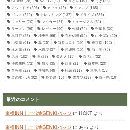
CP企画
(28)
SA・PA
(22)
うどん
(49)
そば
(33)
アウトドア
(306)
カフェ
(42)
キャンプ
(165)
グルメ
(242)
トレッキング
(137)
ドライブ
(236)
フェリー
(20)
マイカー
(21)
ミュージアム
(31)
ラーメン
(99)
レビュー
(90)
公園
(79)
千葉県
(30)
単独行
(27)
埼玉県
(69)
寺社仏閣
(59)
山小屋泊
(20)
山梨県
(61)
島
(25)
新型コロナ
(19)
東京都
(102)
栃木県
(38)
水遊び
(37)
沖縄県
(15)
海・湖
(75)
温泉
(182)
滝
(23)
焚き火
(15)
百名山
(32)
神奈川県
(72)
祭り
(35)
紅葉
(21)
群馬県
(23)
自転車
(22)
茨城県
(48)
観光
(311)
車中泊
(15)
道の駅・JA
(82)
長野県
(16)
雪遊び
(13)
静岡県
(18)
最近のコメント
東横INN｜ご当地GENKIバッジ
に
HOKT
より
東横INN｜ご当地GENKIバッジ
に
あっ
より