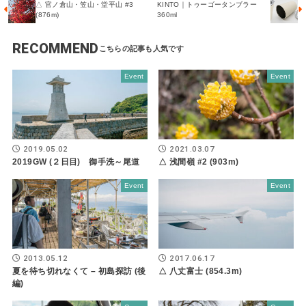
△ 官ノ倉山・笠山・堂平山 #3
KINTO｜トゥーゴータンブラー
(876m)
360ml
RECOMMEND
Event
Event
2019.05.02
2021.03.07
2019GW (２日目) 御手洗～尾道
△ 浅間嶺 #2 (903m)
Event
Event
2013.05.12
2017.06.17
夏を待ち切れなくて – 初島探訪 (後
△ 八丈富士 (854.3m)
編)