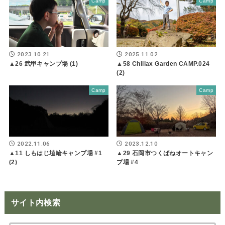
Camp
Camp
2023.10.21
2025.11.02
▲26 武甲キャンプ場 (1)
▲58 Chillax Garden CAMP.024
(2)
Camp
Camp
2022.11.06
2023.12.10
▲11 しもはじ埴輪キャンプ場 #1
▲29 石岡市つくばねオートキャン
(2)
プ場 #4
サイト内検索