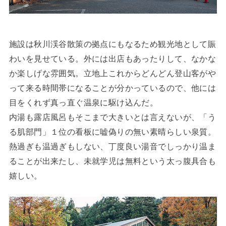
施設は秋川渓谷散策の拠点にもなるため観光地として賑
わいを見せている。外には出店もあったりして、なかな
か楽しげな雰囲気。立地上これからどんどん登山客がや
って来る時間帯になることが分かっているので、他には
目をくれず真っ直ぐ温泉に駆け込んだ。
内湯も露店風呂もそこまで大きいとは言えないが、「う
る肌部門」１位の看板に嘘偽りの無い素晴らしい泉質。
熱過ぎも温過ぎもしない、丁度良い湯音でしっかり温ま
ることが出来たし、未就学児は無料という太っ腹具合も
嬉しい。