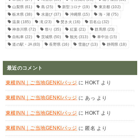
山梨県
(61)
島
(25)
新型コロナ
(19)
東京都
(102)
栃木県
(38)
水遊び
(37)
沖縄県
(15)
海・湖
(75)
温泉
(185)
滝
(23)
焚き火
(16)
百名山
(32)
神奈川県
(72)
祭り
(35)
紅葉
(21)
群馬県
(23)
自転車
(22)
茨城県
(50)
観光
(313)
車中泊
(15)
道の駅・JA
(83)
長野県
(16)
雪遊び
(13)
静岡県
(18)
最近のコメント
東横INN｜ご当地GENKIバッジ
に
HOKT
より
東横INN｜ご当地GENKIバッジ
に
あっ
より
東横INN｜ご当地GENKIバッジ
に
HOKT
より
東横INN｜ご当地GENKIバッジ
に
匿名
より