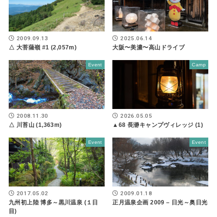
2009.09.13
2025.06.14
△ 大菩薩嶺 #1 (2,057m)
大阪〜美濃〜高山ドライブ
Event
Camp
2008.11.30
2026.05.05
△ 川苔山 (1,363m)
▲68 長瀞キャンプヴィレッジ (1)
Event
Event
2017.05.02
2009.01.18
九州初上陸 博多～黒川温泉 (１日
正月温泉企画 2009 – 日光～奥日光
目)