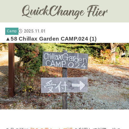
2025.11.01
Camp
▲58 Chillax Garden CAMP.024 (1)