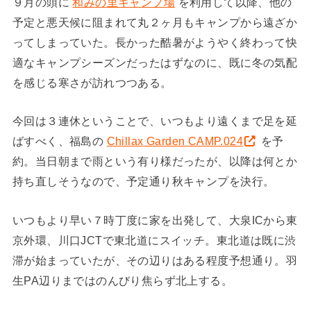
９月の頭に
和みの里キャンプ場
を利用して以降、他の
予定と悪天候に阻まれて丸２ヶ月もキャンプから遠ざか
ってしまっていた。長かった酷暑がようやく終わって快
適なキャンプシーズンだったはずなのに、既に冬の気配
を感じる寒さが訪れつつある。
今回は３連休ということで、いつもより遠くまで足を延
ばすべく、福島の
Chillax Garden CAMP.024
を予
約。当日朝まで雨という有り様だったが、以降は何とか
持ち直しそうなので、予定通り秋キャンプを決行。
いつもより早い７時丁度に家を出発して、大泉ICから東
京外環、川口JCTで東北道にスイッチ。東北道は既に渋
滞が始まっていたが、その辺りはある程度予想通り。羽
生PA辺りまではのんびり焦らず北上する。