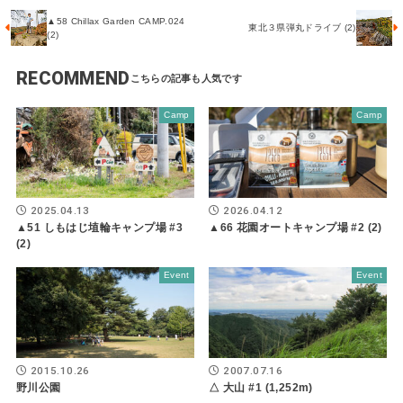
▲58 Chillax Garden CAMP.024
東北３県弾丸ドライブ (2)
(2)
RECOMMEND
Camp
Camp
2025.04.13
2026.04.12
▲51 しもはじ埴輪キャンプ場 #3
▲66 花園オートキャンプ場 #2 (2)
(2)
Event
Event
2015.10.26
2007.07.16
野川公園
△ 大山 #1 (1,252m)