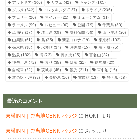
アウトドア
(306)
カフェ
(42)
キャンプ
(165)
グルメ
(242)
トレッキング
(137)
ドライブ
(236)
フェリー
(20)
マイカー
(21)
ミュージアム
(31)
ラーメン
(99)
レビュー
(90)
公園
(79)
千葉県
(30)
単独行
(27)
埼玉県
(69)
寺社仏閣
(59)
山小屋泊
(20)
山梨県
(61)
島
(25)
新型コロナ
(19)
東京都
(102)
栃木県
(38)
水遊び
(37)
沖縄県
(15)
海・湖
(75)
温泉
(182)
滝
(23)
焚き火
(15)
百名山
(32)
神奈川県
(72)
祭り
(35)
紅葉
(21)
群馬県
(23)
自転車
(22)
茨城県
(48)
観光
(311)
車中泊
(15)
道の駅・JA
(82)
長野県
(16)
雪遊び
(13)
静岡県
(18)
最近のコメント
東横INN｜ご当地GENKIバッジ
に
HOKT
より
東横INN｜ご当地GENKIバッジ
に
あっ
より