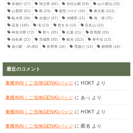
単独行
(27)
埼玉県
(69)
寺社仏閣
(59)
山小屋泊
(20)
山梨県
(61)
島
(25)
新型コロナ
(19)
東京都
(102)
栃木県
(38)
水遊び
(37)
沖縄県
(15)
海・湖
(75)
温泉
(185)
滝
(23)
焚き火
(15)
百名山
(32)
神奈川県
(72)
祭り
(35)
紅葉
(21)
群馬県
(23)
自転車
(22)
茨城県
(50)
観光
(313)
車中泊
(15)
道の駅・JA
(83)
長野県
(16)
雪遊び
(13)
静岡県
(18)
最近のコメント
東横INN｜ご当地GENKIバッジ
に
HOKT
より
東横INN｜ご当地GENKIバッジ
に
あっ
より
東横INN｜ご当地GENKIバッジ
に
HOKT
より
東横INN｜ご当地GENKIバッジ
に
匿名
より