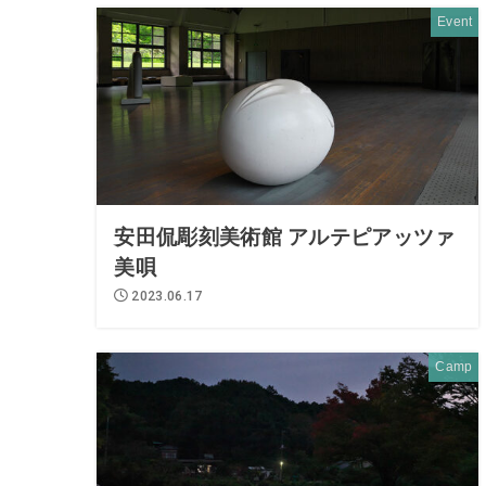
Event
安田侃彫刻美術館 アルテピアッツァ
美唄
2023.06.17
Camp