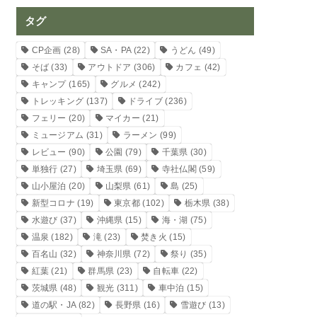
タグ
CP企画
(28)
SA・PA
(22)
うどん
(49)
そば
(33)
アウトドア
(306)
カフェ
(42)
キャンプ
(165)
グルメ
(242)
トレッキング
(137)
ドライブ
(236)
フェリー
(20)
マイカー
(21)
ミュージアム
(31)
ラーメン
(99)
レビュー
(90)
公園
(79)
千葉県
(30)
単独行
(27)
埼玉県
(69)
寺社仏閣
(59)
山小屋泊
(20)
山梨県
(61)
島
(25)
新型コロナ
(19)
東京都
(102)
栃木県
(38)
水遊び
(37)
沖縄県
(15)
海・湖
(75)
温泉
(182)
滝
(23)
焚き火
(15)
百名山
(32)
神奈川県
(72)
祭り
(35)
紅葉
(21)
群馬県
(23)
自転車
(22)
茨城県
(48)
観光
(311)
車中泊
(15)
道の駅・JA
(82)
長野県
(16)
雪遊び
(13)