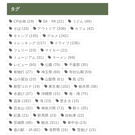
タグ
CP企画
(28)
SA・PA
(22)
うどん
(49)
そば
(33)
アウトドア
(306)
カフェ
(42)
キャンプ
(165)
グルメ
(242)
トレッキング
(137)
ドライブ
(236)
フェリー
(20)
マイカー
(21)
ミュージアム
(31)
ラーメン
(99)
レビュー
(90)
公園
(79)
千葉県
(30)
単独行
(27)
埼玉県
(69)
寺社仏閣
(59)
山小屋泊
(20)
山梨県
(61)
島
(25)
新型コロナ
(19)
東京都
(102)
栃木県
(38)
水遊び
(37)
沖縄県
(15)
海・湖
(75)
温泉
(182)
滝
(23)
焚き火
(15)
百名山
(32)
神奈川県
(72)
祭り
(35)
紅葉
(21)
群馬県
(23)
自転車
(22)
茨城県
(48)
観光
(311)
車中泊
(15)
道の駅・JA
(82)
長野県
(16)
雪遊び
(13)