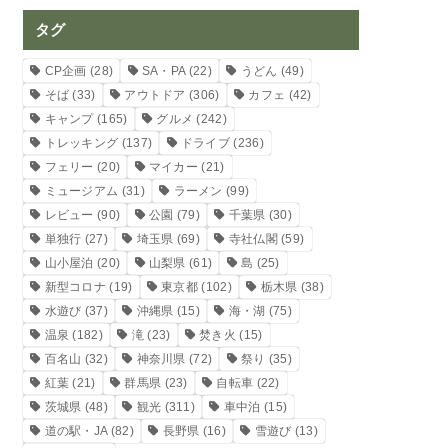
タグ
CP企画
(28)
SA・PA
(22)
うどん
(49)
そば
(33)
アウトドア
(306)
カフェ
(42)
キャンプ
(165)
グルメ
(242)
トレッキング
(137)
ドライブ
(236)
フェリー
(20)
マイカー
(21)
ミュージアム
(31)
ラーメン
(99)
レビュー
(90)
公園
(79)
千葉県
(30)
単独行
(27)
埼玉県
(69)
寺社仏閣
(59)
山小屋泊
(20)
山梨県
(61)
島
(25)
新型コロナ
(19)
東京都
(102)
栃木県
(38)
水遊び
(37)
沖縄県
(15)
海・湖
(75)
温泉
(182)
滝
(23)
焚き火
(15)
百名山
(32)
神奈川県
(72)
祭り
(35)
紅葉
(21)
群馬県
(23)
自転車
(22)
茨城県
(48)
観光
(311)
車中泊
(15)
道の駅・JA
(82)
長野県
(16)
雪遊び
(13)