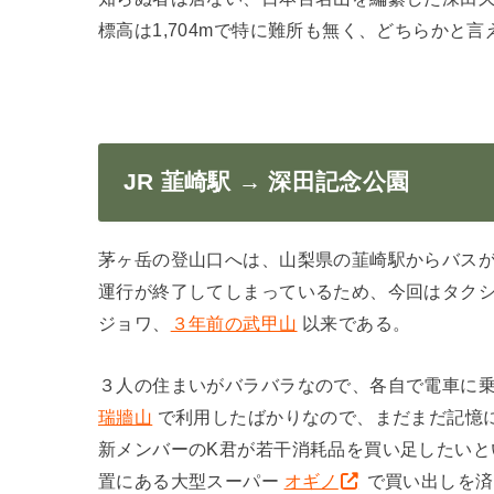
標高は1,704mで特に難所も無く、どちらかと
JR 韮崎駅 → 深田記念公園
茅ヶ岳の登山口へは、山梨県の韮崎駅からバスが
運行が終了してしまっているため、今回はタク
ジョワ、
３年前の武甲山
以来である。
３人の住まいがバラバラなので、各自で電車に乗
瑞牆山
で利用したばかりなので、まだまだ記憶
新メンバーのK君が若干消耗品を買い足したいと
置にある大型スーパー
オギノ
で買い出しを済