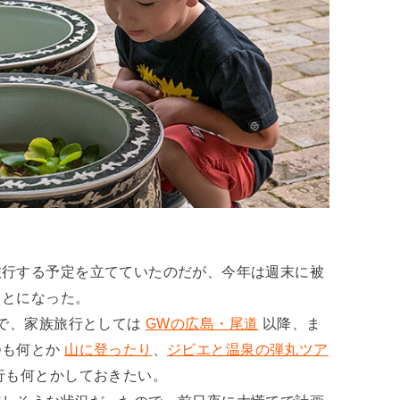
旅行する予定を立てていたのだが、今年は週末に被
ことになった。
で、家族旅行としては
GWの広島・尾道
以降、ま
つも何とか
山に登ったり
、
ジビエと温泉の弾丸ツア
行も何とかしておきたい。