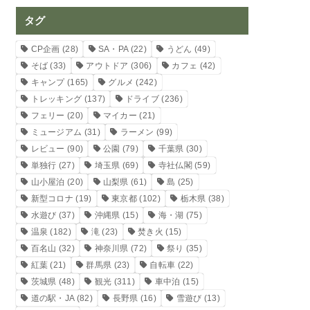
タグ
CP企画
(28)
SA・PA
(22)
うどん
(49)
そば
(33)
アウトドア
(306)
カフェ
(42)
キャンプ
(165)
グルメ
(242)
トレッキング
(137)
ドライブ
(236)
フェリー
(20)
マイカー
(21)
ミュージアム
(31)
ラーメン
(99)
レビュー
(90)
公園
(79)
千葉県
(30)
単独行
(27)
埼玉県
(69)
寺社仏閣
(59)
山小屋泊
(20)
山梨県
(61)
島
(25)
新型コロナ
(19)
東京都
(102)
栃木県
(38)
水遊び
(37)
沖縄県
(15)
海・湖
(75)
温泉
(182)
滝
(23)
焚き火
(15)
百名山
(32)
神奈川県
(72)
祭り
(35)
紅葉
(21)
群馬県
(23)
自転車
(22)
茨城県
(48)
観光
(311)
車中泊
(15)
道の駅・JA
(82)
長野県
(16)
雪遊び
(13)