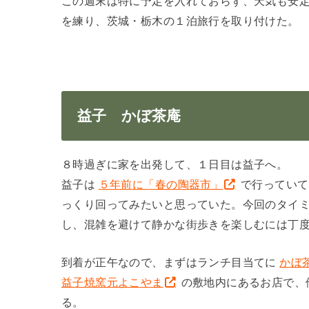
この週末は特に予定を入れておらず、天気も安
を練り、茨城・栃木の１泊旅行を取り付けた。
益子 かぼ茶庵
８時過ぎに家を出発して、１日目は益子へ。
益子は
５年前に「春の陶器市」
で行っていて
っくり回ってみたいと思っていた。今回のタイ
し、混雑を避けて静かな街歩きを楽しむには丁
到着が正午なので、まずはランチ目当てに
かぼ
益子焼窯元よこやま
の敷地内にあるお店で、
る。