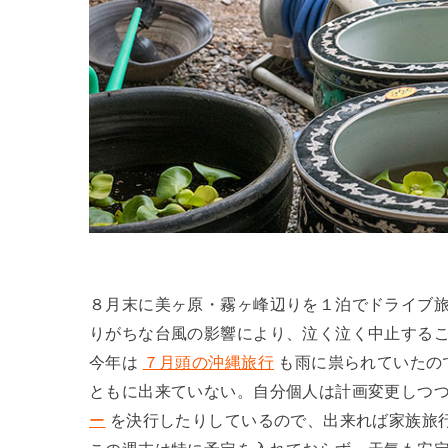
８月末に美ヶ原・霧ヶ峰辺りを１泊でドライブ
りがちな台風の影響により、泣く泣く中止する
今年は
７月頭の沖縄旅行
も雨に祟られていたの
ともに出来ていない。自分個人は計画変更しつ
ー
を決行したりしているので、出来れば家族旅