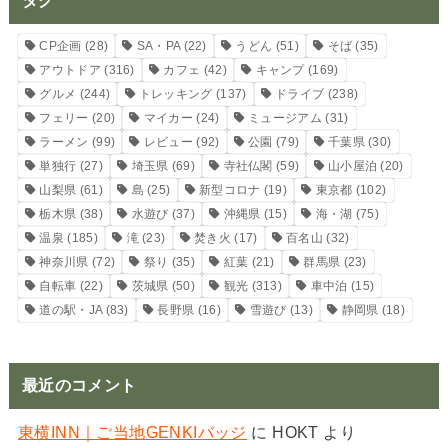
タグ
CP企画
(28)
SA・PA
(22)
うどん
(51)
そば
(35)
アウトドア
(316)
カフェ
(42)
キャンプ
(169)
グルメ
(244)
トレッキング
(137)
ドライブ
(238)
フェリー
(20)
マイカー
(24)
ミュージアム
(31)
ラーメン
(99)
レビュー
(92)
公園
(79)
千葉県
(30)
単独行
(27)
埼玉県
(69)
寺社仏閣
(59)
山小屋泊
(20)
山梨県
(61)
島
(25)
新型コロナ
(19)
東京都
(102)
栃木県
(38)
水遊び
(37)
沖縄県
(15)
海・湖
(75)
温泉
(185)
滝
(23)
焚き火
(17)
百名山
(32)
神奈川県
(72)
祭り
(35)
紅葉
(21)
群馬県
(23)
自転車
(22)
茨城県
(50)
観光
(313)
車中泊
(15)
道の駅・JA
(83)
長野県
(16)
雪遊び
(13)
静岡県
(18)
最近のコメント
東横INN｜ご当地GENKIバッジ
に
HOKT
より