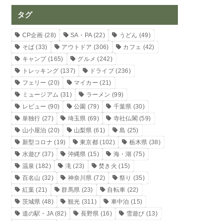
タグ
CP企画
(28)
SA・PA
(22)
うどん
(49)
そば
(33)
アウトドア
(306)
カフェ
(42)
キャンプ
(165)
グルメ
(242)
トレッキング
(137)
ドライブ
(236)
フェリー
(20)
マイカー
(21)
ミュージアム
(31)
ラーメン
(99)
レビュー
(90)
公園
(79)
千葉県
(30)
単独行
(27)
埼玉県
(69)
寺社仏閣
(59)
山小屋泊
(20)
山梨県
(61)
島
(25)
新型コロナ
(19)
東京都
(102)
栃木県
(38)
水遊び
(37)
沖縄県
(15)
海・湖
(75)
温泉
(182)
滝
(23)
焚き火
(15)
百名山
(32)
神奈川県
(72)
祭り
(35)
紅葉
(21)
群馬県
(23)
自転車
(22)
茨城県
(48)
観光
(311)
車中泊
(15)
道の駅・JA
(82)
長野県
(16)
雪遊び
(13)