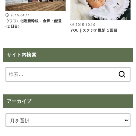
2015.04.11
ウフフ♪ 北陸新幹線 – 金沢・能登
2015.10.10
(２日目)
YOU｜スタジオ撮影 １回目
サイト内検索
検
索:
アーカイブ