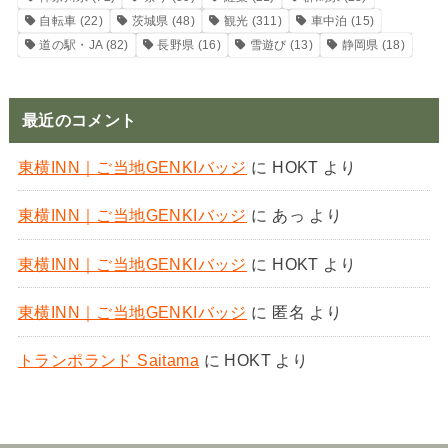
自転車
(22)
茨城県
(48)
観光
(311)
車中泊
(15)
道の駅・JA
(82)
長野県
(16)
雪遊び
(13)
静岡県
(18)
最近のコメント
東横INN｜ご当地GENKIバッジ
に
HOKT
より
東横INN｜ご当地GENKIバッジ
に
あっ
より
東横INN｜ご当地GENKIバッジ
に
HOKT
より
東横INN｜ご当地GENKIバッジ
に
匿名
より
トランポランド Saitama
に
HOKT
より