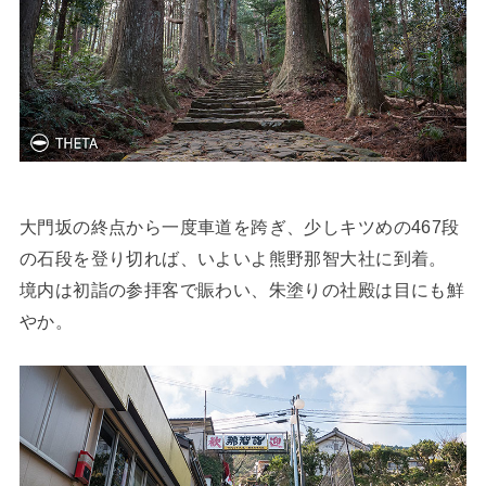
大門坂の終点から一度車道を跨ぎ、少しキツめの467段
の石段を登り切れば、いよいよ熊野那智大社に到着。
境内は初詣の参拝客で賑わい、朱塗りの社殿は目にも鮮
やか。