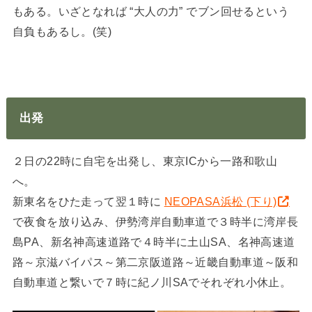
もある。いざとなれば “大人の力” でブン回せるという
自負もあるし。(笑)
出発
２日の22時に自宅を出発し、東京ICから一路和歌山
へ。
新東名をひた走って翌１時に
NEOPASA浜松 (下り)
で夜食を放り込み、伊勢湾岸自動車道で３時半に湾岸長
島PA、新名神高速道路で４時半に土山SA、名神高速道
路～京滋バイパス～第二京阪道路～近畿自動車道～阪和
自動車道と繋いで７時に紀ノ川SAでそれぞれ小休止。