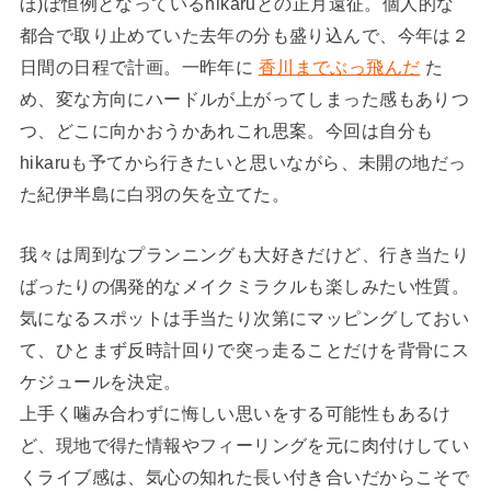
ほ)ぼ恒例となっているhikaruとの正月遠征。個人的な
都合で取り止めていた去年の分も盛り込んで、今年は２
日間の日程で計画。一昨年に
香川までぶっ飛んだ
た
め、変な方向にハードルが上がってしまった感もありつ
つ、どこに向かおうかあれこれ思案。今回は自分も
hikaruも予てから行きたいと思いながら、未開の地だっ
た紀伊半島に白羽の矢を立てた。
我々は周到なプランニングも大好きだけど、行き当たり
ばったりの偶発的なメイクミラクルも楽しみたい性質。
気になるスポットは手当たり次第にマッピングしておい
て、ひとまず反時計回りで突っ走ることだけを背骨にス
ケジュールを決定。
上手く噛み合わずに悔しい思いをする可能性もあるけ
ど、現地で得た情報やフィーリングを元に肉付けしてい
くライブ感は、気心の知れた長い付き合いだからこそで