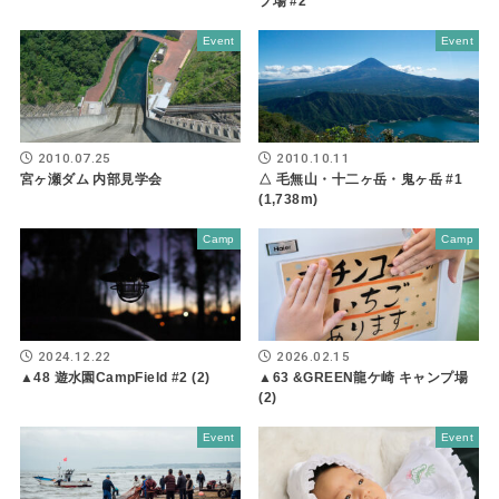
プ場 #2
Event
Event
2010.07.25
2010.10.11
宮ヶ瀬ダム 内部見学会
△ 毛無山・十二ヶ岳・鬼ヶ岳 #1
(1,738m)
Camp
Camp
2024.12.22
2026.02.15
▲48 遊水園CampField #2 (2)
▲63 &GREEN龍ケ崎 キャンプ場
(2)
Event
Event