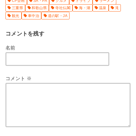
CP企画
SA・PA
グルメ
ドライブ
ラーメン
三重県
和歌山県
寺社仏閣
海・湖
温泉
滝
観光
車中泊
道の駅・JA
コメントを残す
名前
コメント
※