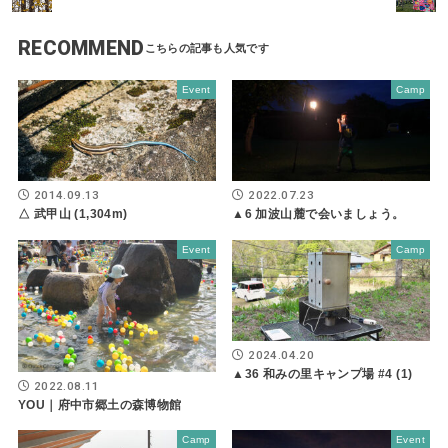
RECOMMEND
Event
Camp
2014.09.13
2022.07.23
△ 武甲山 (1,304m)
▲6 加波山麓で会いましょう。
Event
Camp
2024.04.20
▲36 和みの里キャンプ場 #4 (1)
2022.08.11
YOU｜府中市郷土の森博物館
Camp
Event