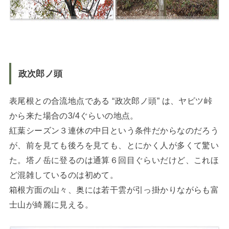
政次郎ノ頭
表尾根との合流地点である “政次郎ノ頭” は、ヤビツ峠
から来た場合の3/4ぐらいの地点。
紅葉シーズン３連休の中日という条件だからなのだろう
が、前を見ても後ろを見ても、とにかく人が多くて驚い
た。塔ノ岳に登るのは通算６回目ぐらいだけど、これほ
ど混雑しているのは初めて。
箱根方面の山々、奥には若干雲が引っ掛かりながらも富
士山が綺麗に見える。