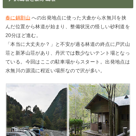
春に鍋割山
への出発地点に使った大倉から水無川を挟
んだ位置から林道が始まり、整備状況の怪しい砂利道を
20分ほど進む。
「本当に大丈夫か？」と不安が過る林道の終点に戸沢山
荘と新茅山荘があり、丹沢では数少ないテント場となっ
ている。今回はここの駐車場からスタート。出発地点は
水無川の源流に程近い場所なので沢が多い。