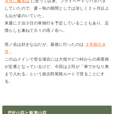
８月に榛名山
に登って以来、プライベートでバタバタ
していたので、夏～秋の期間としては珍しく２ヶ月以上
も山が遠のいていた。
来週に２泊３日の単独行を予定していることもあり、足
慣らしも兼ねて久々の塔ノ岳へ。
塔ノ岳は好きな山だが、最後に行ったのは
３年前の８
月
。
この山メインで登る場合には大抵ヤビツ峠からの表尾根
が定番となっているけど、今回は上司が「車でかなり奥
まで入れる」という政次郎尾根ルートで登ることにす
る。
戸沢山荘と新茅山荘