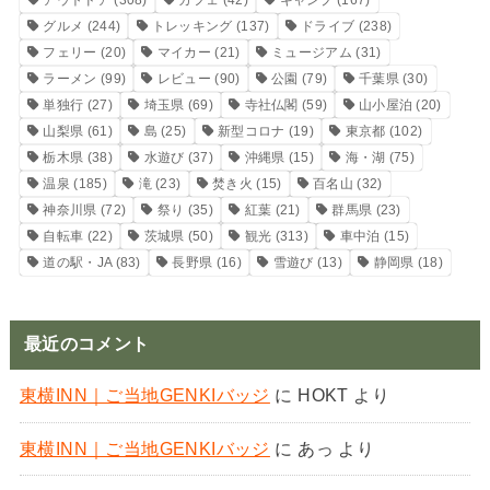
グルメ
(244)
トレッキング
(137)
ドライブ
(238)
フェリー
(20)
マイカー
(21)
ミュージアム
(31)
ラーメン
(99)
レビュー
(90)
公園
(79)
千葉県
(30)
単独行
(27)
埼玉県
(69)
寺社仏閣
(59)
山小屋泊
(20)
山梨県
(61)
島
(25)
新型コロナ
(19)
東京都
(102)
栃木県
(38)
水遊び
(37)
沖縄県
(15)
海・湖
(75)
温泉
(185)
滝
(23)
焚き火
(15)
百名山
(32)
神奈川県
(72)
祭り
(35)
紅葉
(21)
群馬県
(23)
自転車
(22)
茨城県
(50)
観光
(313)
車中泊
(15)
道の駅・JA
(83)
長野県
(16)
雪遊び
(13)
静岡県
(18)
最近のコメント
東横INN｜ご当地GENKIバッジ
に
HOKT
より
東横INN｜ご当地GENKIバッジ
に
あっ
より