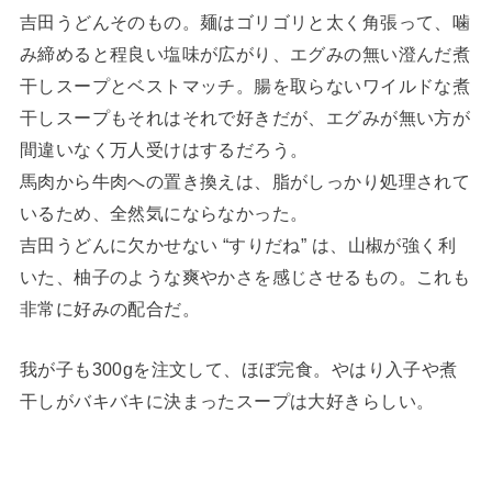
吉田うどんそのもの。麺はゴリゴリと太く角張って、噛
み締めると程良い塩味が広がり、エグみの無い澄んだ煮
干しスープとベストマッチ。腸を取らないワイルドな煮
干しスープもそれはそれで好きだが、エグみが無い方が
間違いなく万人受けはするだろう。
馬肉から牛肉への置き換えは、脂がしっかり処理されて
いるため、全然気にならなかった。
吉田うどんに欠かせない “すりだね” は、山椒が強く利
いた、柚子のような爽やかさを感じさせるもの。これも
非常に好みの配合だ。
我が子も300gを注文して、ほぼ完食。やはり入子や煮
干しがバキバキに決まったスープは大好きらしい。