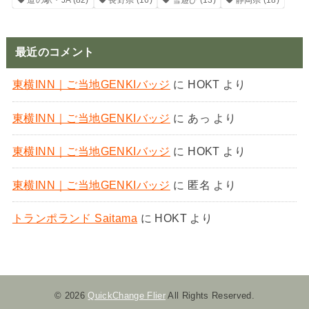
道の駅・JA
(82)
長野県
(16)
雪遊び
(13)
静岡県
(18)
最近のコメント
東横INN｜ご当地GENKIバッジ
に
HOKT
より
東横INN｜ご当地GENKIバッジ
に
あっ
より
東横INN｜ご当地GENKIバッジ
に
HOKT
より
東横INN｜ご当地GENKIバッジ
に
匿名
より
トランポランド Saitama
に
HOKT
より
© 2026
QuickChange Flier
All Rights Reserved.