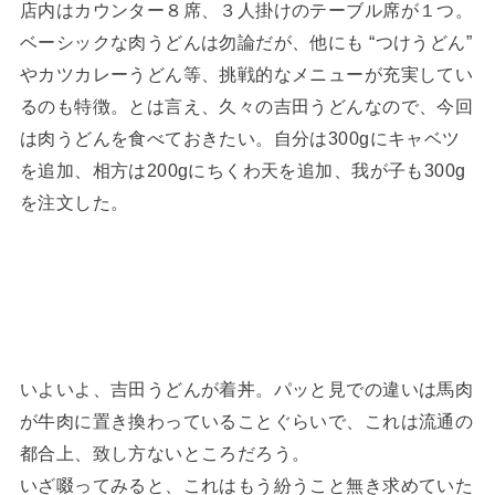
店内はカウンター８席、３人掛けのテーブル席が１つ。
ベーシックな肉うどんは勿論だが、他にも “つけうどん”
やカツカレーうどん等、挑戦的なメニューが充実してい
るのも特徴。とは言え、久々の吉田うどんなので、今回
は肉うどんを食べておきたい。自分は300gにキャベツ
を追加、相方は200gにちくわ天を追加、我が子も300g
を注文した。
いよいよ、吉田うどんが着丼。パッと見での違いは馬肉
が牛肉に置き換わっていることぐらいで、これは流通の
都合上、致し方ないところだろう。
いざ啜ってみると、これはもう紛うこと無き求めていた