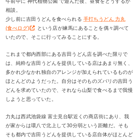
午前中に 神代植物公園 で遊んだ後、昼食をどうするか
相談。
少し前に吉田うどんを食べられる
手打ちうどん 力丸
(食べログ)
という店が練馬にあることを偶々調べて
いたので、そこに行ってみることにする。
これまで都内西部にある吉田うどん店を調べた限りで
は、純粋な吉田うどんを提供している店はあまり無く、
多かれ少なかれ独自のアレンジが加えられているものが
ほとんどのようだった。自分はそのものズバリの吉田う
どんを求めていたので、それなら山梨で食べるまで我慢
しようと思っていた。
力丸は西武池袋線 富士見台駅近くの商店街にあり、我
が家からは環八で北上して30分弱という距離だ。そも
そも都内で吉田うどんを提供している店自体がほとんど