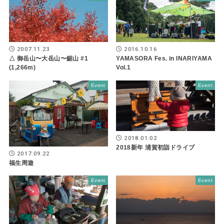
2007.11.23
2016.10.16
△ 御岳山〜大岳山〜鋸山 #1
YAMASORA Fes. in INARIYAMA
(1,266m)
Vol.1
Event
Event
2018.01.02
2018新年 浦賀初詣ドライブ
2017.09.22
福生周遊
Event
Event