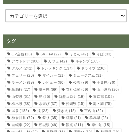
タグ
CP企画
(28)
SA・PA
(22)
うどん
(49)
そば
(33)
アウトドア
(306)
カフェ
(42)
キャンプ
(165)
グルメ
(242)
トレッキング
(137)
ドライブ
(236)
フェリー
(20)
マイカー
(21)
ミュージアム
(31)
ラーメン
(99)
レビュー
(90)
公園
(79)
千葉県
(30)
単独行
(27)
埼玉県
(69)
寺社仏閣
(59)
山小屋泊
(20)
山梨県
(61)
島
(25)
新型コロナ
(19)
東京都
(102)
栃木県
(38)
水遊び
(37)
沖縄県
(15)
海・湖
(75)
温泉
(182)
滝
(23)
焚き火
(15)
百名山
(32)
神奈川県
(72)
祭り
(35)
紅葉
(21)
群馬県
(23)
自転車
(22)
茨城県
(48)
観光
(311)
車中泊
(15)